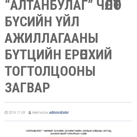
“АЛТАНБУЛАГ” ЧӨЛӨӨТ
БҮСИЙН ҮЙЛ
АЖИЛЛАГААНЫ
БҮТЦИЙН ЕРӨНХИЙ
ТОГТОЛЦООНЫ
ЗАГВАР
2016.11.09
Нийтэлсэн
administrator