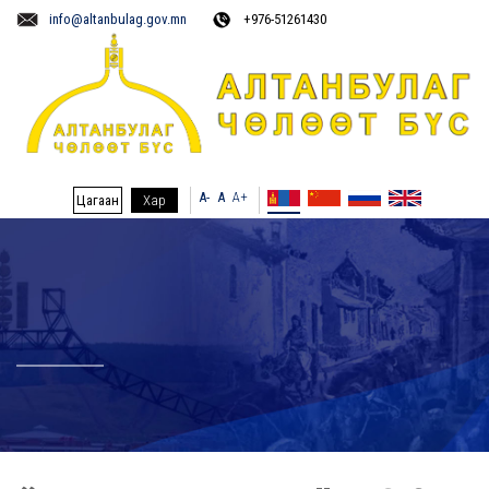
info@altanbulag.gov.mn
+976-51261430
A-
A
A+
Цагаан
Хар