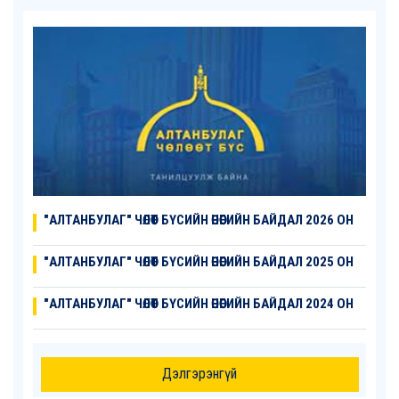
"АЛТАНБУЛАГ" ЧӨЛӨӨТ БҮСИЙН ӨНӨӨГИЙН БАЙДАЛ 2026 ОН
"АЛТАНБУЛАГ" ЧӨЛӨӨТ БҮСИЙН ӨНӨӨГИЙН БАЙДАЛ 2025 ОН
"АЛТАНБУЛАГ" ЧӨЛӨӨТ БҮСИЙН ӨНӨӨГИЙН БАЙДАЛ 2024 ОН
Дэлгэрэнгүй