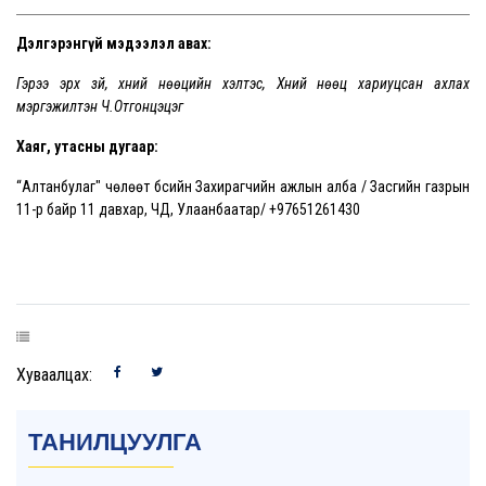
Дэлгэрэнгүй мэдээлэл авах:
Гэрээ эрх зүй, хүний нөөцийн хэлтэс, Хүний нөөц хариуцсан ахлах
мэргэжилтэн Ч.Отгонцэцэг
Хаяг, утасны дугаар:
“Алтанбулаг" чөлөөт бүсийн Захирагчийн ажлын алба / Засгийн газрын
11-р байр 11 давхар, ЧД, Улаанбаатар/ +97651261430
Хуваалцах:
ТАНИЛЦУУЛГА