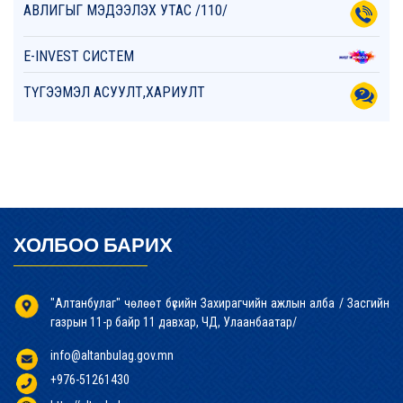
АВЛИГЫГ МЭДЭЭЛЭХ УТАС /110/
E-INVEST СИСТЕМ
ТҮГЭЭМЭЛ АСУУЛТ,ХАРИУЛТ
ХОЛБОО БАРИХ
"Алтанбулаг" чөлөөт бүсийн Захирагчийн ажлын алба / Засгийн
газрын 11-р байр 11 давхар, ЧД, Улаанбаатар/
info@altanbulag.gov.mn
+976-51261430