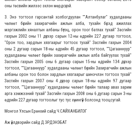
оны төсвийн жилээс эхлэн мөрдсүгэй.
3. Энэ тогтоол гарсантай холбогдуулан ""Алтанбулаг" худалдааны
чөлөөт бүсийн захирагчийн ажлын алба, тухайн бүсэд ажиллах
мэргэжлийн хяналтын албаны бүтэц, орон тоог батлах тухай" Засгийн
газрын 2002 оны 11 дүгээр сарын 12-ны өдрийн 227 дугаар тогтоол,
"Орон тоо, зардлын хязгаарыг тогтоох тухай" Засгийн газрын 2004
оны 2 дугаар сарын 18-ны өдрийн 45 дугаар тогтоол, ""Цагааннуур"
худалдааны чөлөөт бүсийн захирагчийн ажлын алба байгуулах тухай"
Засгийн газрын 2005 оны 6 дугаар сарын 15-ны өдрийн 134 дүгээр
тогтоол, ""Цагааннуур" худалдааны чөлөөт бүсийн Захирагчийн ажлын
албаны орон тоо болон зардлын хязгаарыг шинэчлэн тогтоох тухай"
Засгийн газрын 2007 оны 4 дүгээр сарын 18-ны өдрийн 97 дугаар
тогтоол, ""Цагааннуур" худалдааны чөлөөт бүсийн талаар авах зарим
арга хэмжээний тухай" Засгийн газрын 2008 оны 6 дугаар сарын 3-ны
өдрийн 227 дугаар тогтоолыг тус тус хүчингүй болсонд тооцсугай.
Монгол Улсын Ерөнхий сайд Ч.САЙХАНБИЛЭГ
Аж үйлдвэрийн сайд Д.ЭРДЭНЭБАТ