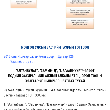
МОНГОЛ УЛСЫН ЗАСГИЙН ГАЗРЫН ТОГТООЛ
2015 оны 4 дүгээр сарын 6-ны өдөр Дугаар 126
Улаанбаатар хот
"АЛТАНБУЛАГ", "ЗАМЫН-ҮҮД", "ЦАГААННУУР" ЧӨЛӨӨТ
БҮСҮҮДИЙН ЗАХИРАГЧИЙН АЖЛЫН АЛБАНЫ БҮТЭЦ, ОРОН ТООНЫ
ХЯЗГААРЫГ ШИНЭЧЛЭН БАТЛАХ ТУХАЙ
Чөлөөт бүсийн тухай хуулийн 8.4-т заасныг үндэслэн Монгол Улсын
Засгийн газраас ТОГТООХ нь:
1. "Алтанбулаг", "Замын-Үүд", "Цагааннуур" чөлөөт бүсүүдийн Захирагчийн
ажлын албаны бүтцийг дор дурдсанаар баталсугай: