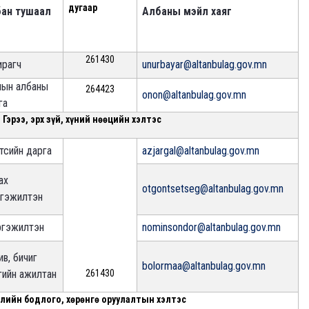
дугаар
ан тушаал
Албаны мэйл хаяг
261430
ирагч
unurbayar@altanbulag.gov.mn
ын албаны
264423
onon@altanbulag.gov.mn
га
Гэрээ, эрх зүй, хүний нөөцийн хэлтэс
тсийн дарга
azjargal@altanbulag.gov.mn
ах
оtgontsetseg@altanbulag.gov.mn
гэжилтэн
гэжилтэн
nominsondor@altanbulag.gov.mn
ив, бичиг
bolormaa@altanbulag.gov.mn
гийн ажилтан
261430
лийн бодлого, хөрөнгө оруулалтын хэлтэс