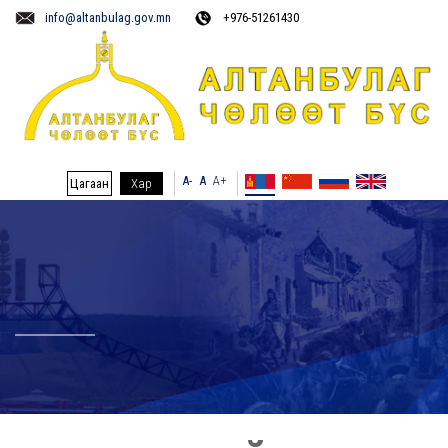
info@altanbulag.gov.mn
+976-51261430
A-
A
A+
Цагаан
Хар