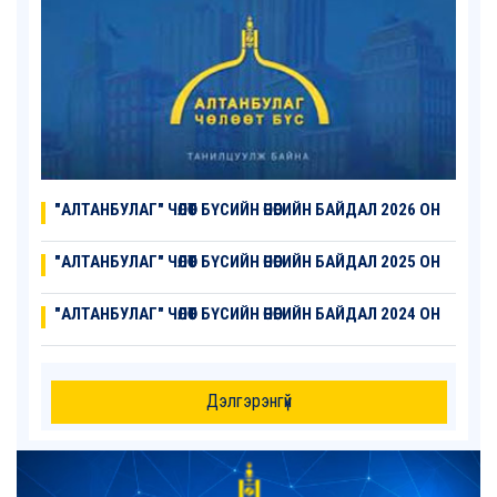
"АЛТАНБУЛАГ" ЧӨЛӨӨТ БҮСИЙН ӨНӨӨГИЙН БАЙДАЛ 2026 ОН
"АЛТАНБУЛАГ" ЧӨЛӨӨТ БҮСИЙН ӨНӨӨГИЙН БАЙДАЛ 2025 ОН
"АЛТАНБУЛАГ" ЧӨЛӨӨТ БҮСИЙН ӨНӨӨГИЙН БАЙДАЛ 2024 ОН
Дэлгэрэнгүй