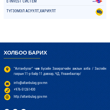
E-INVEST СИСТЕМ
ТҮГЭЭМЭЛ АСУУЛТ,ХАРИУЛТ
ХОЛБОО БАРИХ
"Алтанбулаг" чөлөөт бүсийн Захирагчийн ажлын алба / Засгийн
газрын 11-р байр 11 давхар, ЧД, Улаанбаатар/
info@altanbulag.gov.mn
+976-51261430
http://altanbulag.gov.mn