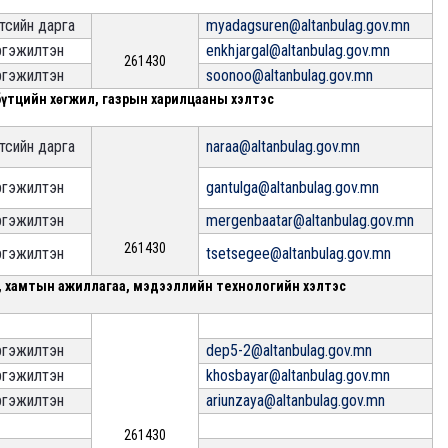
тсийн дарга
myadagsuren@altanbulag.gov.mn
гэжилтэн
enkhjargal@altanbulag.gov.mn
261430
гэжилтэн
soonoo@altanbulag.gov.mn
үтцийн хөгжил, газрын харилцааны хэлтэс
тсийн дарга
naraa@altanbulag.gov.mn
гэжилтэн
gantulga@altanbulag.gov.mn
гэжилтэн
mergenbaatar@altanbulag.gov.mn
261430
гэжилтэн
tsetsegee@altanbulag.gov.mn
, хамтын ажиллагаа, мэдээллийн технологийн хэлтэс
гэжилтэн
dep5-2@altanbulag.gov.mn
гэжилтэн
khosbayar@altanbulag.gov.mn
гэжилтэн
ariunzaya@altanbulag.gov.mn
261430