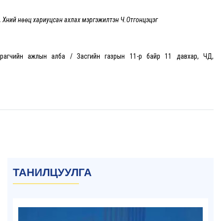
эс, Хүний нөөц хариуцсан ахлах мэргэжилтэн Ч.Отгонцэцэг
ахирагчийн ажлын алба / Засгийн газрын 11-р байр 11 давхар, ЧД,
ТАНИЛЦУУЛГА