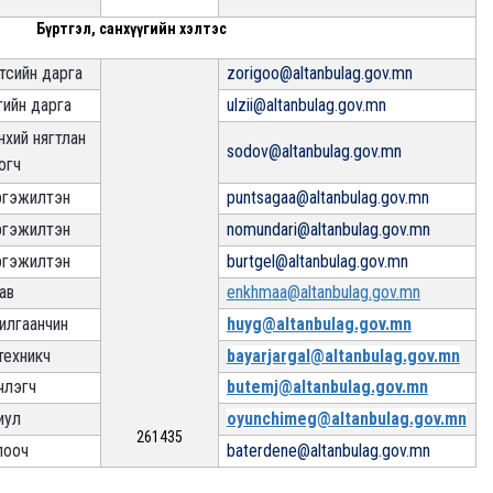
Бүртгэл, санхүүгийн хэлтэс
тсийн дарга
zorigoo@altanbulag.gov.mn
гийн дарга
ulzii@altanbulag.gov.mn
нхий нягтлан
sodov@altanbulag.gov.mn
огч
гэжилтэн
puntsagaa@altanbulag.gov.mn
гэжилтэн
nomundari@altanbulag.gov.mn
гэжилтэн
burtgel@altanbulag.gov.mn
ав
enkhmaa@altanbulag.gov.mn
илгаанчин
huyg@altanbulag.gov.mn
техникч
bayarjargal@altanbulag.gov.mn
члэгч
butemj@altanbulag.gov.mn
иул
oyunchimeg@altanbulag.gov.mn
261435
ооч
baterdene@altanbulag.gov.mn