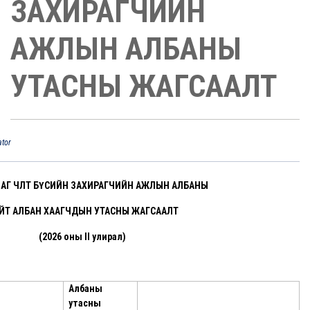
ЗАХИРАГЧИЙН
АЖЛЫН АЛБАНЫ
УТАСНЫ ЖАГСААЛТ
ator
АГ ЧӨЛӨӨТ БҮСИЙН ЗАХИРАГЧИЙН АЖЛЫН АЛБАНЫ
ЙТ АЛБАН ХААГЧДЫН УТАСНЫ ЖАГСААЛТ
(2026 оны II улирал)
Албаны
утасны