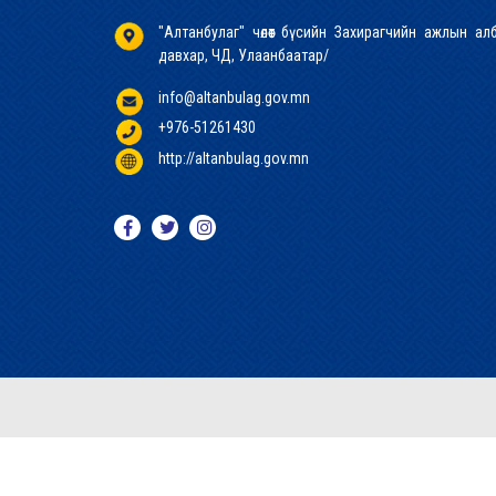
"Алтанбулаг" чөлөөт бүсийн Захирагчийн ажлын а
давхар, ЧД, Улаанбаатар/
info@altanbulag.gov.mn
+976-51261430
http://altanbulag.gov.mn