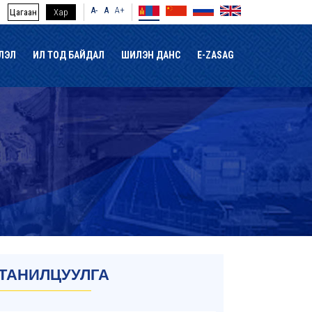
A-
A
A+
Цагаан
Хар
ЛЭЛ
ИЛ ТОД БАЙДАЛ
ШИЛЭН ДАНС
E-ZASAG
ТАНИЛЦУУЛГА