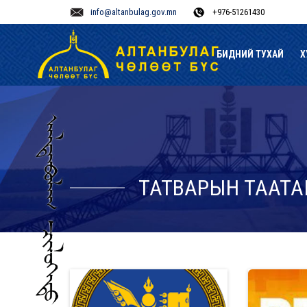
info@altanbulag.gov.mn
+976-51261430
БИДНИЙ ТУХАЙ
Х
ТАТВАРЫН ТААТА