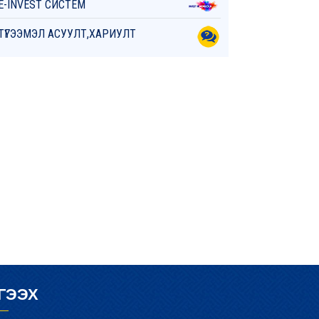
E-INVEST СИСТЕМ
ТҮГЭЭМЭЛ АСУУЛТ,ХАРИУЛТ
ГЭЭХ