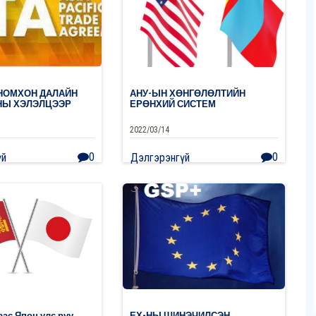
, НОМХОН ДАЛАЙН
АНУ-ЫН ХӨНГӨЛӨЛТИЙН
НЫ ХЭЛЭЛЦЭЭР
ЕРӨНХИЙ СИСТЕМ
2022/03/14
0
0
үй
Дэлгэрэнгүй
аас Япон улс руу
ЕХ-НЫ ШИНЭЧИЛСЭН