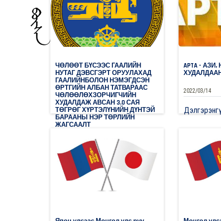
ЧӨЛӨӨТ БҮСЭЭС ГААЛИЙН
APTA - АЗИ
НУТАГ ДЭВСГЭРТ ОРУУЛАХАД
ХУДАЛДАА
ГААЛИЙНБОЛОН НЭМЭГДСЭН
ӨРТГИЙН АЛБАН ТАТВАРААС
2022/03/14
ЧӨЛӨӨЛӨХЗОРЧИГЧИЙН
ХУДАЛДАЖ АВСАН 3.0 САЯ
Дэлгэрэнг
ТӨГРӨГ ХҮРТЭЛҮНИЙН ДҮНТЭЙ
БАРААНЫ НЭР ТӨРЛИЙН
ЖАГСААЛТ
2022/03/14
0
Дэлгэрэнгүй
Япон улсаас Монгол улс руу
Монгол улс