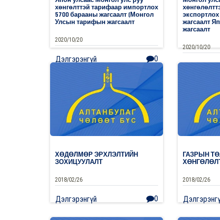
хөнгөлттэй тарифаар импортлох
хөнгөлөлтт
5700 барааны жагсаалт (Монгол
экспортлох
Улсын тарифын жагсаалт
жагсаалт Я
жагсаалт
2020/10/20
2020/10/20
0
Дэлгэрэнгүй
Дэлгэрэнг
ХӨДӨЛМӨР ЭРХЛЭЛТИЙН
ГАЗРЫН Т
ЗОХИЦУУЛАЛТ
ХӨНГӨЛӨЛ
2018/02/26
2018/02/26
0
Дэлгэрэнгүй
Дэлгэрэнг