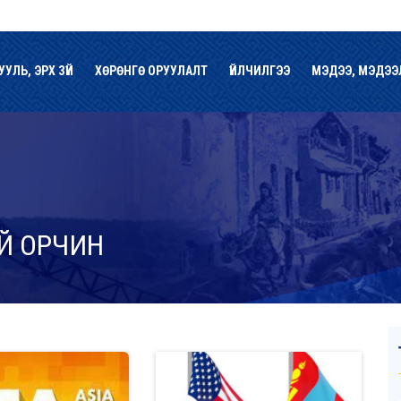
УУЛЬ, ЭРХ ЗҮЙ
ХӨРӨНГӨ ОРУУЛАЛТ
ҮЙЛЧИЛГЭЭ
МЭДЭЭ, МЭДЭЭ
Й ОРЧИН