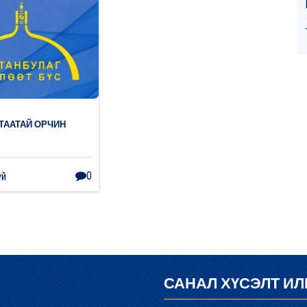
ТААТАЙ ОРЧИН
0
үй
САНАЛ ХҮСЭЛТ ИЛ