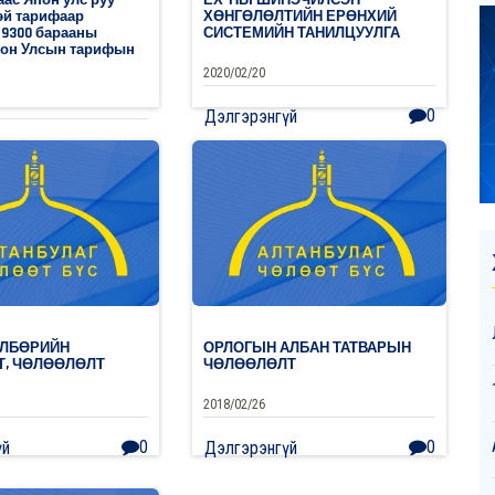
эй тарифаар
ХӨНГӨЛӨЛТИЙН ЕРӨНХИЙ
 9300 барааны
СИСТЕМИЙН ТАНИЛЦУУЛГА
пон Улсын тарифын
2020/02/20
0
Дэлгэрэнгүй
0
үй
ӨЛБӨРИЙН
ОРЛОГЫН АЛБАН ТАТВАРЫН
Т, ЧӨЛӨӨЛӨЛТ
ЧӨЛӨӨЛӨЛТ
2018/02/26
0
0
үй
Дэлгэрэнгүй