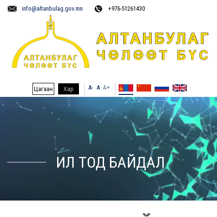
info@altanbulag.gov.mn
+976-51261430
A-
A
A+
Цагаан
Хар
ИЛ ТОД БАЙДАЛ