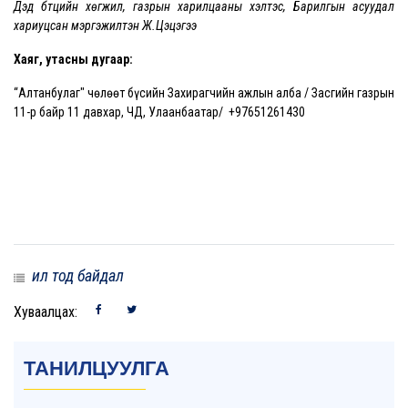
Дэд бүтцийн хөгжил, газрын харилцааны хэлтэс, Барилгын асуудал
хариуцсан мэргэжилтэн Ж.Цэцэгээ
Хаяг, утасны дугаар:
“Алтанбулаг" чөлөөт бүсийн Захирагчийн ажлын алба / Засгийн газрын
11-р байр 11 давхар, ЧД, Улаанбаатар/ +97651261430
ил тод байдал
Хуваалцах:
ТАНИЛЦУУЛГА