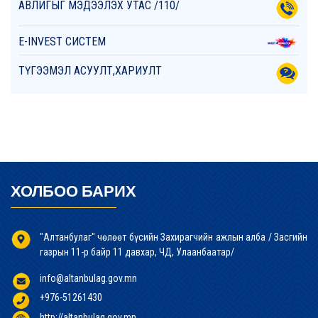
АВЛИГЫГ МЭДЭЭЛЭХ УТАС /110/
E-INVEST СИСТЕМ
ТҮГЭЭМЭЛ АСУУЛТ,ХАРИУЛТ
ХОЛБОО БАРИХ
"Алтанбулаг" чөлөөт бүсийн Захирагчийн ажлын алба / Засгийн
газрын 11-р байр 11 давхар, ЧД, Улаанбаатар/
info@altanbulag.gov.mn
+976-51261430
http://altanbulag.gov.mn