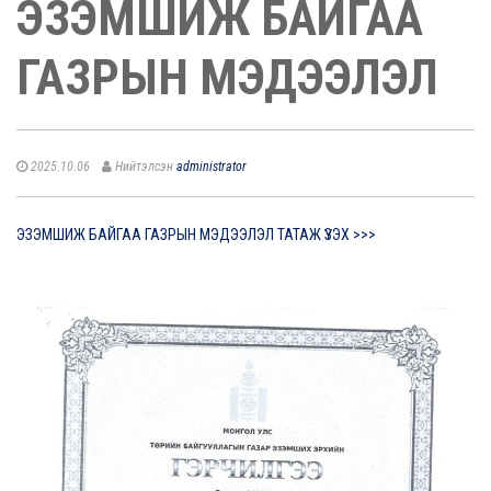
ЭЗЭМШИЖ БАЙГАА
ГАЗРЫН МЭДЭЭЛЭЛ
2025.10.06
Нийтэлсэн
administrator
ЭЗЭМШИЖ БАЙГАА ГАЗРЫН МЭДЭЭЛЭЛ ТАТАЖ ҮЗЭХ >>>