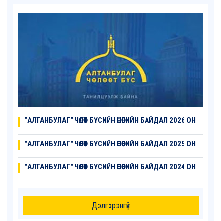
"АЛТАНБУЛАГ" ЧӨЛӨӨТ БҮСИЙН ӨНӨӨГИЙН БАЙДАЛ 2026 ОН
"АЛТАНБУЛАГ" ЧӨЛӨӨТ БҮСИЙН ӨНӨӨГИЙН БАЙДАЛ 2025 ОН
"АЛТАНБУЛАГ" ЧӨЛӨӨТ БҮСИЙН ӨНӨӨГИЙН БАЙДАЛ 2024 ОН
Дэлгэрэнгүй