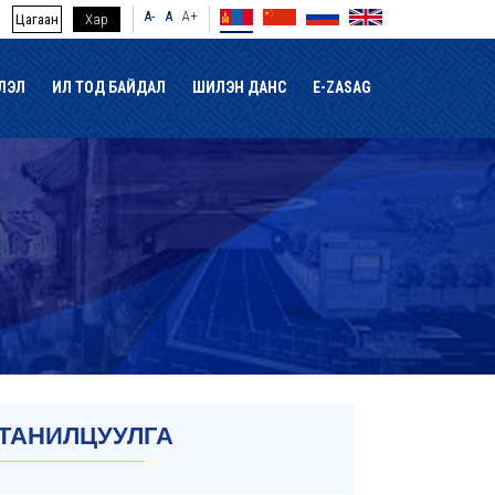
A-
A
A+
Цагаан
Хар
ЛЭЛ
ИЛ ТОД БАЙДАЛ
ШИЛЭН ДАНС
E-ZASAG
ТАНИЛЦУУЛГА