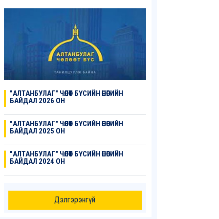
"АЛТАНБУЛАГ" ЧӨЛӨӨТ БҮСИЙН ӨНӨӨГИЙН
БАЙДАЛ 2026 ОН
"АЛТАНБУЛАГ" ЧӨЛӨӨТ БҮСИЙН ӨНӨӨГИЙН
БАЙДАЛ 2025 ОН
"АЛТАНБУЛАГ" ЧӨЛӨӨТ БҮСИЙН ӨНӨӨГИЙН
БАЙДАЛ 2024 ОН
Дэлгэрэнгүй