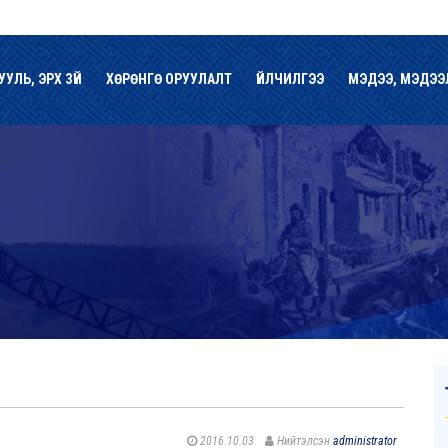
УУЛЬ, ЭРХ ЗҮЙ
ХӨРӨНГӨ ОРУУЛАЛТ
ҮЙЛЧИЛГЭЭ
МЭДЭЭ, МЭДЭЭ
2016.10.03
Нийтэлсэн
administrator