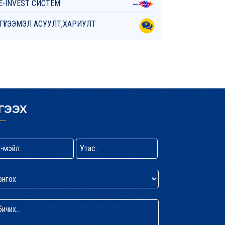
E-INVEST СИСТЕМ
ТҮГЭЭМЭЛ АСУУЛТ,ХАРИУЛТ
ГЭЭХ