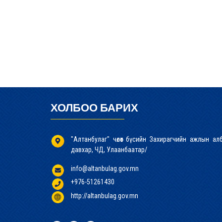
ХОЛБОО БАРИХ
"Алтанбулаг" чөлөөт бүсийн Захирагчийн ажлын а
давхар, ЧД, Улаанбаатар/
info@altanbulag.gov.mn
+976-51261430
http://altanbulag.gov.mn