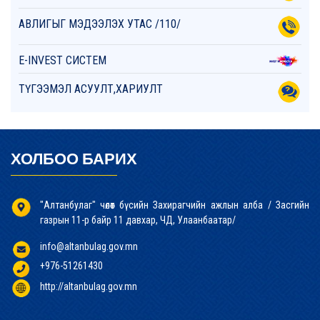
АВЛИГЫГ МЭДЭЭЛЭХ УТАС /110/
E-INVEST СИСТЕМ
ТҮГЭЭМЭЛ АСУУЛТ,ХАРИУЛТ
ХОЛБОО БАРИХ
"Алтанбулаг" чөлөөт бүсийн Захирагчийн ажлын алба / Засгийн
газрын 11-р байр 11 давхар, ЧД, Улаанбаатар/
info@altanbulag.gov.mn
+976-51261430
http://altanbulag.gov.mn