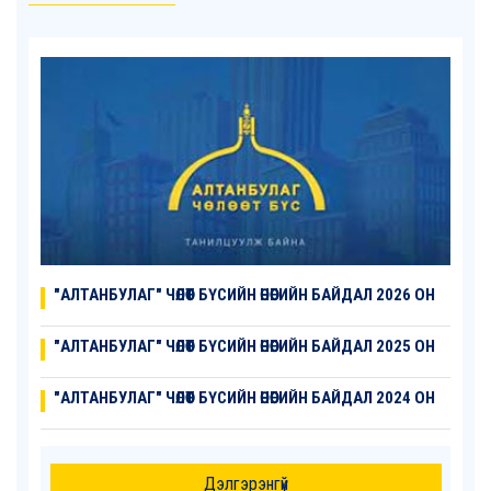
"АЛТАНБУЛАГ" ЧӨЛӨӨТ БҮСИЙН ӨНӨӨГИЙН БАЙДАЛ 2026 ОН
"АЛТАНБУЛАГ" ЧӨЛӨӨТ БҮСИЙН ӨНӨӨГИЙН БАЙДАЛ 2025 ОН
"АЛТАНБУЛАГ" ЧӨЛӨӨТ БҮСИЙН ӨНӨӨГИЙН БАЙДАЛ 2024 ОН
Дэлгэрэнгүй