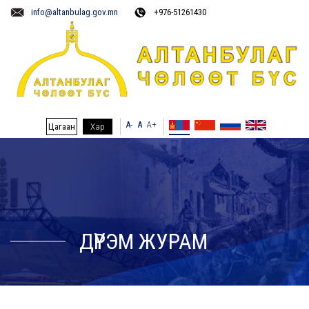
info@altanbulag.gov.mn
+976-51261430
A-
A
A+
Цагаан
Хар
ДҮРЭМ ЖУРАМ