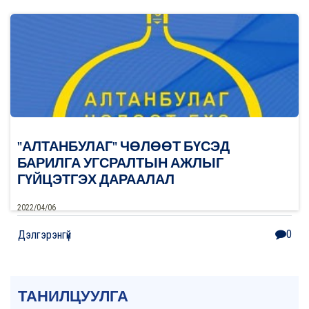
"АЛТАНБУЛАГ" ЧӨЛӨӨТ БҮСЭД
БАРИЛГА УГСРАЛТЫН АЖЛЫГ
ГҮЙЦЭТГЭХ ДАРААЛАЛ
2022/04/06
0
Дэлгэрэнгүй
ТАНИЛЦУУЛГА