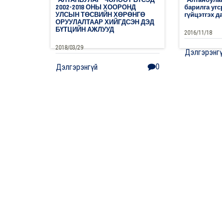
2002-2018 ОНЫ ХООРОНД
барилга уг
УЛСЫН ТӨСВИЙН ХӨРӨНГӨ
гүйцэтгэх д
ОРУУЛАЛТААР ХИЙГДСЭН ДЭД
БҮТЦИЙН АЖЛУУД
2016/11/18
2018/03/29
Дэлгэрэнг
0
Дэлгэрэнгүй