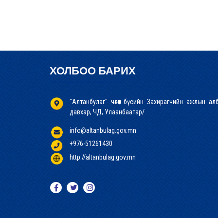
ХОЛБОО БАРИХ
"Алтанбулаг" чөлөөт бүсийн Захирагчийн ажлын а
давхар, ЧД, Улаанбаатар/
info@altanbulag.gov.mn
+976-51261430
http://altanbulag.gov.mn