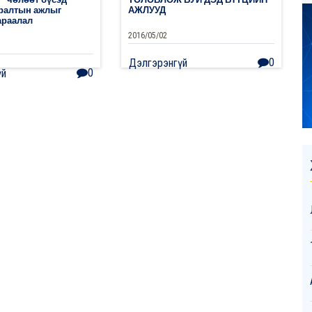
сралтын ажлыг
АЖЛУУД
араалал
2016/05/02
0
Дэлгэрэнгүй
0
үй