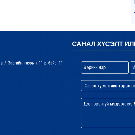
САНАЛ ХҮСЭЛТ ИЛ
лба / Засгийн газрын 11-р байр 11