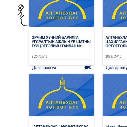
ЭРЧИМ ХҮЧНИЙ БАРИЛГА
АЛТАНБУЛА
УГСРАЛТЫН АЖЛЫН ҮЕ ШАТНЫ
ЦАХИЛГАА
ГҮЙЦЭТГЭЛИЙН ТАЙЛАН №1
ӨРГӨТГӨЛ
2024/06/12
2023/05/10
0
Дэлгэрэнгүй
Дэлгэрэнг
"АЛТАНБУЛАГ" ЧӨЛӨӨТ БҮСЭД
"Алтанбулаг