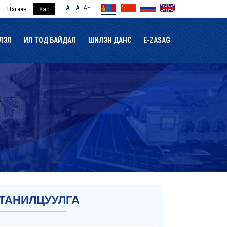
A-
A
A+
Цагаан
Хар
ЛЭЛ
ИЛ ТОД БАЙДАЛ
ШИЛЭН ДАНС
E-ZASAG
ТАНИЛЦУУЛГА