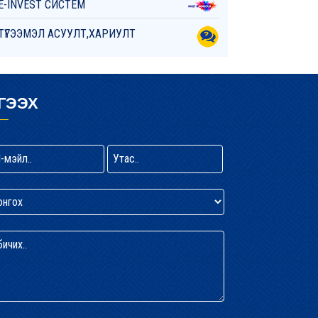
E-INVEST СИСТЕМ
ТҮГЭЭМЭЛ АСУУЛТ,ХАРИУЛТ
ГЭЭХ