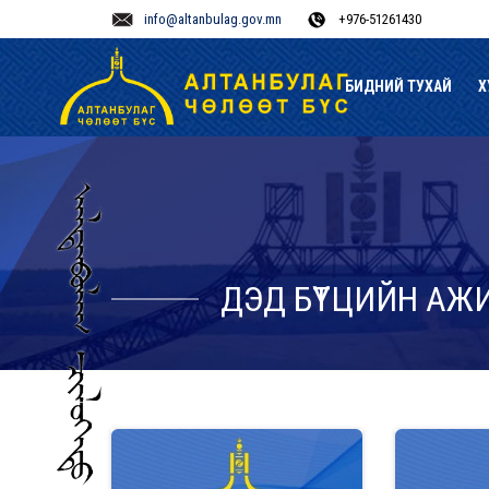
info@altanbulag.gov.mn
+976-51261430
БИДНИЙ ТУХАЙ
Х
ДЭД БҮТЦИЙН АЖ