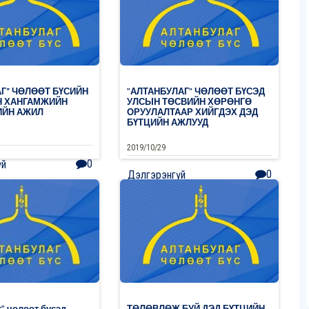
Г” ЧӨЛӨӨТ БҮСИЙН
"АЛТАНБУЛАГ" ЧӨЛӨӨТ БҮСЭД
Н ХАНГАМЖИЙН
УЛСЫН ТӨСВИЙН ХӨРӨНГӨ
ИЙН АЖИЛ
ОРУУЛАЛТААР ХИЙГДЭХ ДЭД
БҮТЦИЙН АЖЛУУД
2019/10/29
0
үй
0
Дэлгэрэнгүй
" чөлөөт бүсэд
ТӨЛӨВЛӨЖ БУЙ ДЭД БҮТЦИЙН