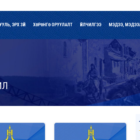
УУЛЬ, ЭРХ ЗҮЙ
ХӨРӨНГӨ ОРУУЛАЛТ
ҮЙЛЧИЛГЭЭ
МЭДЭЭ, МЭДЭЭ
ИЛ