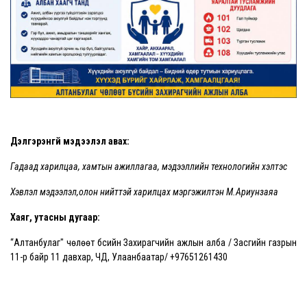
Дэлгэрэнгүй мэдээлэл авах:
Гадаад харилцаа, хамтын ажиллагаа, мэдээллийн технологийн хэлтэс
Хэвлэл мэдээлэл,олон нийттэй харилцах мэргэжилтэн М.Ариунзаяа
Хаяг, утасны дугаар:
“Алтанбулаг" чөлөөт бүсийн Захирагчийн ажлын алба / Засгийн газрын
11-р байр 11 давхар, ЧД, Улаанбаатар/ +97651261430