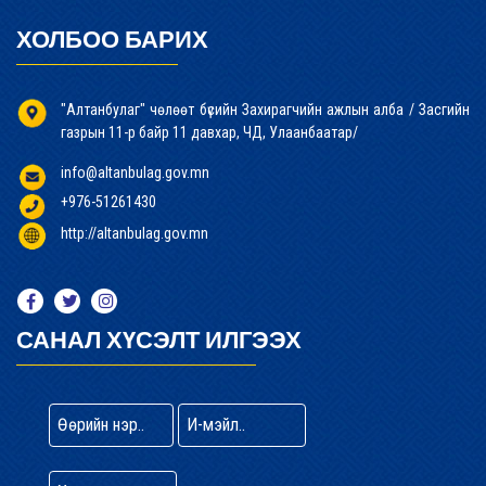
ХОЛБОО БАРИХ
"Алтанбулаг" чөлөөт бүсийн Захирагчийн ажлын алба / Засгийн
газрын 11-р байр 11 давхар, ЧД, Улаанбаатар/
info@altanbulag.gov.mn
+976-51261430
http://altanbulag.gov.mn
САНАЛ ХҮСЭЛТ ИЛГЭЭХ