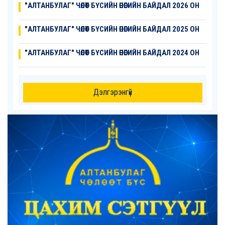
"АЛТАНБУЛАГ" ЧӨЛӨӨТ БҮСИЙН ӨНӨӨГИЙН БАЙДАЛ 2026 ОН
"АЛТАНБУЛАГ" ЧӨЛӨӨТ БҮСИЙН ӨНӨӨГИЙН БАЙДАЛ 2025 ОН
"АЛТАНБУЛАГ" ЧӨЛӨӨТ БҮСИЙН ӨНӨӨГИЙН БАЙДАЛ 2024 ОН
Дэлгэрэнгүй