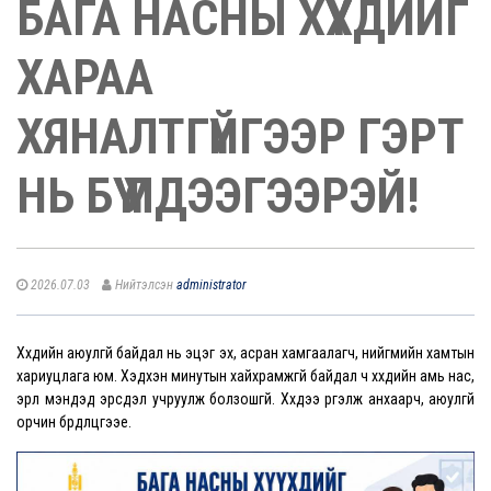
БАГА НАСНЫ ХҮҮХДИЙГ
ХАРАА
ХЯНАЛТГҮЙГЭЭР ГЭРТ
НЬ БҮҮ ҮЛДЭЭГЭЭРЭЙ!
2026.07.03
Нийтэлсэн
administrator
Хүүхдийн аюулгүй байдал нь эцэг эх, асран хамгаалагч, нийгмийн хамтын
хариуцлага юм. Хэдхэн минутын хайхрамжгүй байдал ч хүүхдийн амь нас,
эрүүл мэндэд эрсдэл учруулж болзошгүй. Хүүхдээ үргэлж анхаарч, аюулгүй
орчин бүрдүүлцгээе.