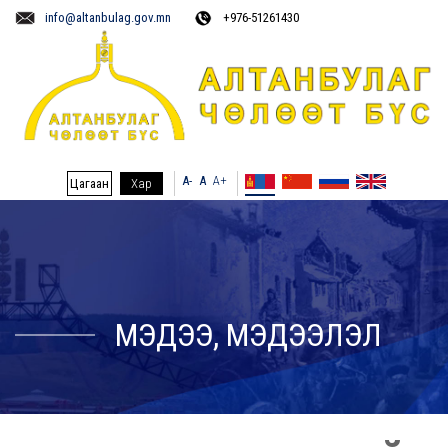
info@altanbulag.gov.mn
+976-51261430
A-
A
A+
Цагаан
Хар
МЭДЭЭ, МЭДЭЭЛЭЛ