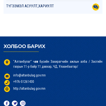
ТҮГЭЭМЭЛ АСУУЛТ,ХАРИУЛТ
ХОЛБОО БАРИХ
"Алтанбулаг" чөлөөт бүсийн Захирагчийн ажлын алба / Засгийн
газрын 11-р байр 11 давхар, ЧД, Улаанбаатар/
info@altanbulag.gov.mn
+976-51261430
http://altanbulag.gov.mn