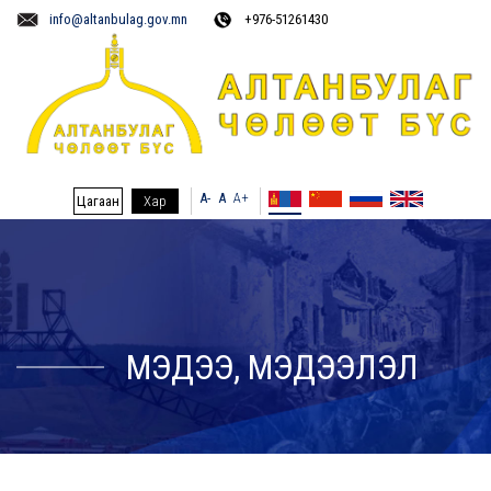
info@altanbulag.gov.mn
+976-51261430
A-
A
A+
Цагаан
Хар
МЭДЭЭ, МЭДЭЭЛЭЛ