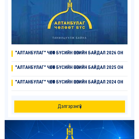
"АЛТАНБУЛАГ" ЧӨЛӨӨТ БҮСИЙН ӨНӨӨГИЙН БАЙДАЛ 2026 ОН
"АЛТАНБУЛАГ" ЧӨЛӨӨТ БҮСИЙН ӨНӨӨГИЙН БАЙДАЛ 2025 ОН
"АЛТАНБУЛАГ" ЧӨЛӨӨТ БҮСИЙН ӨНӨӨГИЙН БАЙДАЛ 2024 ОН
Дэлгэрэнгүй