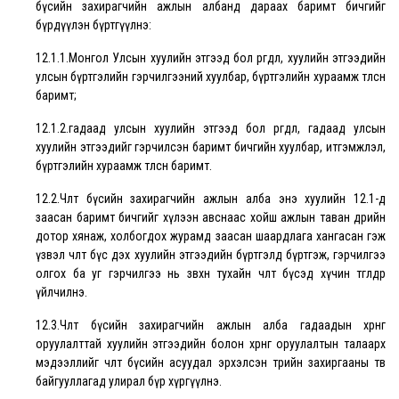
бүсийн захирагчийн ажлын албанд дараах баримт бичгийг
бүрдүүлэн бүртгүүлнэ:
12.1.1.Монгол Улсын хуулийн этгээд бол өргөдөл, хуулийн этгээдийн
улсын бүртгэлийн гэрчилгээний хуулбар, бүртгэлийн хураамж төлсөн
баримт;
12.1.2.гадаад улсын хуулийн этгээд бол өргөдөл, гадаад улсын
хуулийн этгээдийг гэрчилсэн баримт бичгийн хуулбар, итгэмжлэл,
бүртгэлийн хураамж төлсөн баримт.
12.2.Чөлөөт бүсийн захирагчийн ажлын алба энэ хуулийн 12.1-д
заасан баримт бичгийг хүлээн авснаас хойш ажлын таван өдрийн
дотор хянаж, холбогдох журамд заасан шаардлага хангасан гэж
үзвэл чөлөөт бүс дэх хуулийн этгээдийн бүртгэлд бүртгэж, гэрчилгээ
олгох ба уг гэрчилгээ нь зөвхөн тухайн чөлөөт бүсэд хүчин төгөлдөр
үйлчилнэ.
12.3.Чөлөөт бүсийн захирагчийн ажлын алба гадаадын хөрөнгө
оруулалттай хуулийн этгээдийн болон хөрөнгө оруулалтын талаарх
мэдээллийг чөлөөт бүсийн асуудал эрхэлсэн төрийн захиргааны төв
байгууллагад улирал бүр хүргүүлнэ.