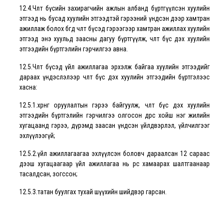
12.4.Чөлөөт бүсийн захирагчийн ажлын албанд бүртгүүлсэн хуулийн
этгээд нь бусад хуулийн этгээдтэй гэрээний үндсэн дээр хамтран
ажиллаж болох бөгөөд чөлөөт бүсэд гэрээгээр хамтран ажиллах хуулийн
этгээд энэ хуульд заасны дагуу бүртгүүлж, чөлөөт бүс дэх хуулийн
этгээдийн бүртгэлийн гэрчилгээ авна.
12.5.Чөлөөт бүсэд үйл ажиллагаа эрхэлж байгаа хуулийн этгээдийг
дараах үндэслэлээр чөлөөт бүс дэх хуулийн этгээдийн бүртгэлээс
хасна:
12.5.1.хөрөнгө оруулалтын гэрээ байгуулж, чөлөөт бүс дэх хуулийн
этгээдийн бүртгэлийн гэрчилгээ олгосон өдрөөс хойш нэг жилийн
хугацаанд гэрээ, дүрэмд заасан үндсэн үйлдвэрлэл, үйлчилгээг
эхлүүлээгүй;
12.5.2.үйл ажиллагаагаа эхлүүлсэн боловч дараалсан 12 сараас
дээш хугацаагаар үйл ажиллагаа нь өөрөөс хамаарах шалтгаанаар
тасалдсан, зогссон;
12.5.3.татан буулгах тухай шүүхийн шийдвэр гарсан.