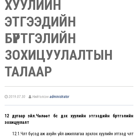
ХУУЛИЙН
ЭТГЭЭДИЙН
БҮРТГЭЛИЙН
ЗОХИЦУУЛАЛТЫН
ТАЛААР
2019.07.30
Нийтэлсэн
administrator
12 дугаар зүйл.Чөлөөт бүс дэх хуулийн этгээдийн бүртгэлийн
зохицуулалт
12.1.Чөлөөт бүсэд аж ахуйн үйл ажиллагаа эрхлэх хуулийн этгээд чөлөөт