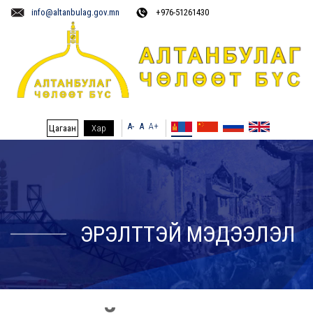
info@altanbulag.gov.mn
+976-51261430
A-
A
A+
Цагаан
Хар
ЭРЭЛТТЭЙ МЭДЭЭЛЭЛ