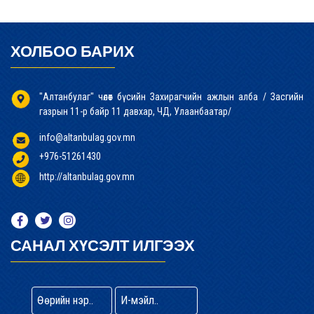
ХОЛБОО БАРИХ
"Алтанбулаг" чөлөөт бүсийн Захирагчийн ажлын алба / Засгийн
газрын 11-р байр 11 давхар, ЧД, Улаанбаатар/
info@altanbulag.gov.mn
+976-51261430
http://altanbulag.gov.mn
САНАЛ ХҮСЭЛТ ИЛГЭЭХ