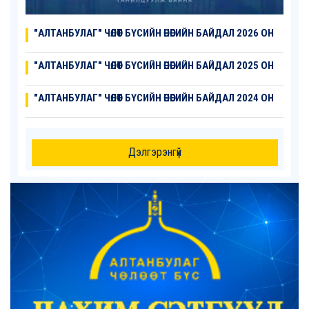
"АЛТАНБУЛАГ" ЧӨЛӨӨТ БҮСИЙН ӨНӨӨГИЙН БАЙДАЛ 2026 ОН
"АЛТАНБУЛАГ" ЧӨЛӨӨТ БҮСИЙН ӨНӨӨГИЙН БАЙДАЛ 2025 ОН
"АЛТАНБУЛАГ" ЧӨЛӨӨТ БҮСИЙН ӨНӨӨГИЙН БАЙДАЛ 2024 ОН
Дэлгэрэнгүй