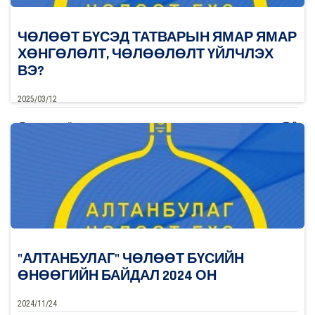
ЧӨЛӨӨТ БҮСЭД ТАТВАРЫН ЯМАР ЯМАР
ХӨНГӨЛӨЛТ, ЧӨЛӨӨЛӨЛТ ҮЙЛЧЛЭХ
ВЭ?
2025/03/12
0
Дэлгэрэнгүй
"АЛТАНБУЛАГ" ЧӨЛӨӨТ БҮСИЙН
ӨНӨӨГИЙН БАЙДАЛ 2024 ОН
2024/11/24