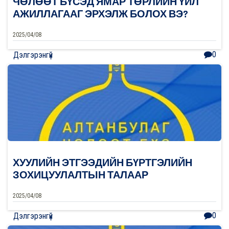
ЧӨЛӨӨТ БҮСЭД ЯМАР ТӨРЛИЙН ҮЙЛ
АЖИЛЛАГААГ ЭРХЭЛЖ БОЛОХ ВЭ?
2025/04/08
0
Дэлгэрэнгүй
ХУУЛИЙН ЭТГЭЭДИЙН БҮРТГЭЛИЙН
ЗОХИЦУУЛАЛТЫН ТАЛААР
2025/04/08
0
Дэлгэрэнгүй