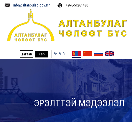
info@altanbulag.gov.mn
+976-51261430
A-
A
A+
Цагаан
Хар
ЭРЭЛТТЭЙ МЭДЭЭЛЭЛ