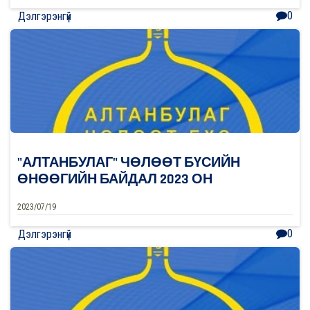
0
Дэлгэрэнгүй
"АЛТАНБУЛАГ" ЧӨЛӨӨТ БҮСИЙН
ӨНӨӨГИЙН БАЙДАЛ 2023 ОН
2023/07/19
0
Дэлгэрэнгүй