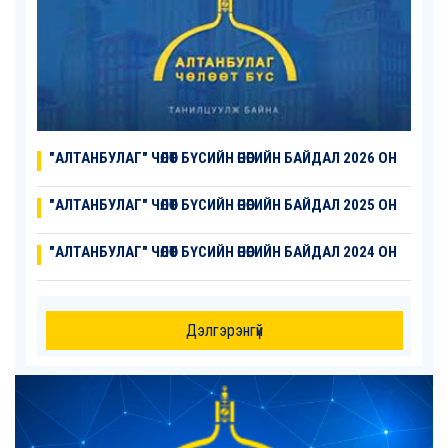
"АЛТАНБУЛАГ" ЧӨЛӨӨТ БҮСИЙН ӨНӨӨГИЙН БАЙДАЛ 2026 ОН
"АЛТАНБУЛАГ" ЧӨЛӨӨТ БҮСИЙН ӨНӨӨГИЙН БАЙДАЛ 2025 ОН
"АЛТАНБУЛАГ" ЧӨЛӨӨТ БҮСИЙН ӨНӨӨГИЙН БАЙДАЛ 2024 ОН
Дэлгэрэнгүй