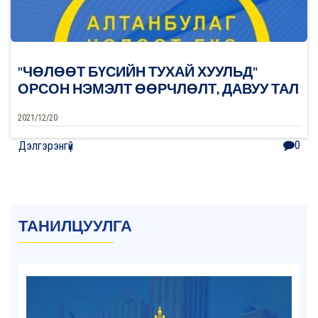
"ЧӨЛӨӨТ БҮСИЙН ТУХАЙ ХУУЛЬД"
ОРСОН НЭМЭЛТ ӨӨРЧЛӨЛТ, ДАВУУ ТАЛ
2021/12/20
0
Дэлгэрэнгүй
ТАНИЛЦУУЛГА