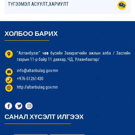
ТҮГЭЭМЭЛ АСУУЛТ,ХАРИУЛТ
ХОЛБОО БАРИХ
"Алтанбулаг" чөлөөт бүсийн Захирагчийн ажлын алба / Засгийн
газрын 11-р байр 11 давхар, ЧД, Улаанбаатар/
info@altanbulag.gov.mn
+976-51261430
http://altanbulag.gov.mn
САНАЛ ХҮСЭЛТ ИЛГЭЭХ