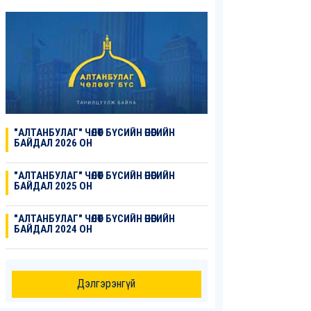
"АЛТАНБУЛАГ" ЧӨЛӨӨТ БҮСИЙН ӨНӨӨГИЙН
БАЙДАЛ 2026 ОН
"АЛТАНБУЛАГ" ЧӨЛӨӨТ БҮСИЙН ӨНӨӨГИЙН
БАЙДАЛ 2025 ОН
"АЛТАНБУЛАГ" ЧӨЛӨӨТ БҮСИЙН ӨНӨӨГИЙН
БАЙДАЛ 2024 ОН
Дэлгэрэнгүй