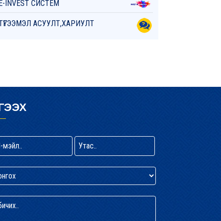
E-INVEST СИСТЕМ
ТҮГЭЭМЭЛ АСУУЛТ,ХАРИУЛТ
ГЭЭХ