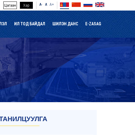
A-
A
A+
Цагаан
Хар
ЛЭЛ
ИЛ ТОД БАЙДАЛ
ШИЛЭН ДАНС
E-ZASAG
ТАНИЛЦУУЛГА