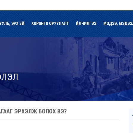
УУЛЬ, ЭРХ ЗҮЙ
ХӨРӨНГӨ ОРУУЛАЛТ
ҮЙЛЧИЛГЭЭ
МЭДЭЭ, МЭДЭЭ
ЭЛЭЛ
ЛАГААГ ЭРХЭЛЖ БОЛОХ ВЭ?