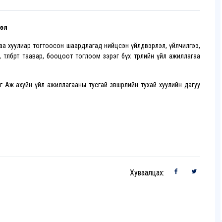
рөл
 байгаа хуулиар тогтоосон шаардлагад нийцсэн үйлдвэрлэл, үйлчилгээ,
 төлбөрт таавар, бооцоот тоглоом зэрэг бүх төрлийн үйл ажиллагаа
гааг Аж ахуйн үйл ажиллагааны тусгай зөвшөөрлийн тухай хуулийн дагуу
Хуваалцах: