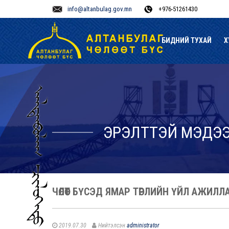
info@altanbulag.gov.mn
+976-51261430
БИДНИЙ ТУХАЙ
Х
ЭРЭЛТТЭЙ МЭДЭ
ЧӨЛӨӨТ БҮСЭД ЯМАР ТӨРЛИЙН ҮЙЛ АЖИЛ
2019.07.30
Нийтэлсэн
administrator