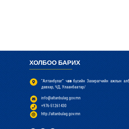
ХОЛБОО БАРИХ
"Алтанбулаг" чөлөөт бүсийн Захирагчийн ажлын а
давхар, ЧД, Улаанбаатар/
info@altanbulag.gov.mn
+976-51261430
http://altanbulag.gov.mn