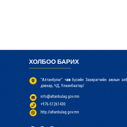
ХОЛБОО БАРИХ
"Алтанбулаг" чөлөөт бүсийн Захирагчийн ажлын а
давхар, ЧД, Улаанбаатар/
info@altanbulag.gov.mn
+976-51261430
http://altanbulag.gov.mn