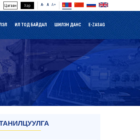
A-
A
A+
Цагаан
Хар
ЛЭЛ
ИЛ ТОД БАЙДАЛ
ШИЛЭН ДАНС
E-ZASAG
ТАНИЛЦУУЛГА