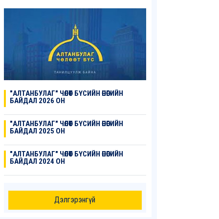
"АЛТАНБУЛАГ" ЧӨЛӨӨТ БҮСИЙН ӨНӨӨГИЙН
БАЙДАЛ 2026 ОН
"АЛТАНБУЛАГ" ЧӨЛӨӨТ БҮСИЙН ӨНӨӨГИЙН
БАЙДАЛ 2025 ОН
"АЛТАНБУЛАГ" ЧӨЛӨӨТ БҮСИЙН ӨНӨӨГИЙН
БАЙДАЛ 2024 ОН
Дэлгэрэнгүй