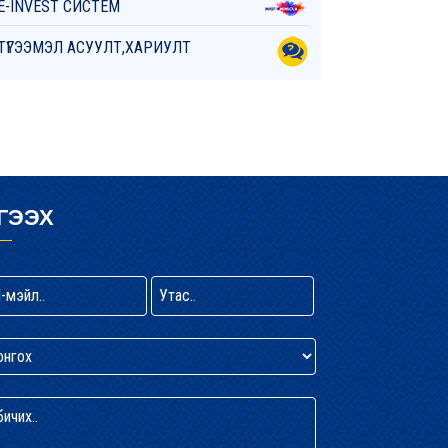
E-INVEST СИСТЕМ
ТҮГЭЭМЭЛ АСУУЛТ,ХАРИУЛТ
ГЭЭХ