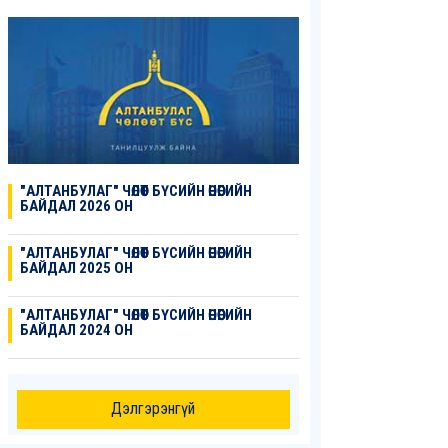
"АЛТАНБУЛАГ" ЧӨЛӨӨТ БҮСИЙН ӨНӨӨГИЙН
БАЙДАЛ 2026 ОН
"АЛТАНБУЛАГ" ЧӨЛӨӨТ БҮСИЙН ӨНӨӨГИЙН
БАЙДАЛ 2025 ОН
"АЛТАНБУЛАГ" ЧӨЛӨӨТ БҮСИЙН ӨНӨӨГИЙН
БАЙДАЛ 2024 ОН
Дэлгэрэнгүй