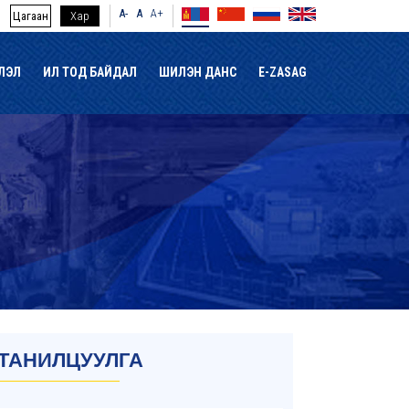
A-
A
A+
Цагаан
Хар
ЛЭЛ
ИЛ ТОД БАЙДАЛ
ШИЛЭН ДАНС
E-ZASAG
ТАНИЛЦУУЛГА