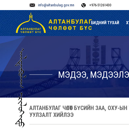
info@altanbulag.gov.mn
+976-51261430
БИДНИЙ ТУХАЙ
Х
МЭДЭЭ, МЭДЭЭЛ
АЛТАНБУЛАГ ЧӨЛӨӨТ БҮСИЙН ЗАА, ОХУ-Ы
УУЛЗАЛТ ХИЙЛЭЭ