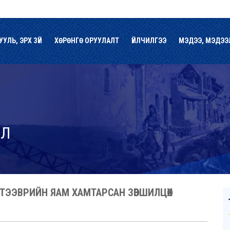
УУЛЬ, ЭРХ ЗҮЙ
ХӨРӨНГӨ ОРУУЛАЛТ
ҮЙЛЧИЛГЭЭ
МЭДЭЭ, МЭДЭЭ
ЭЛ
Н ТЭЭВРИЙН ЯАМ ХАМТАРСАН ЗӨВШИЛЦӨХ