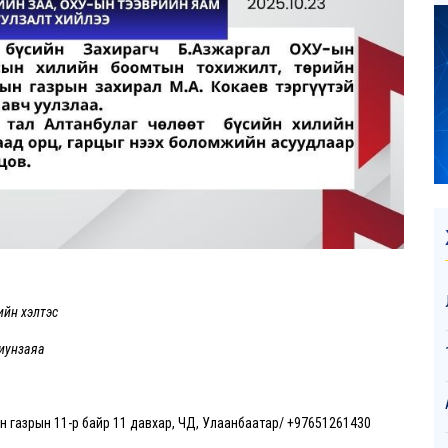
ийн хэлтэс
риунзаяа
ийн газрын 11-р байр 11 давхар, ЧД, Улаанбаатар/ +97651261430