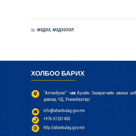
мэдээ, мэдээлэл
ХОЛБОО БАРИХ
"Алтанбулаг" чөлөөт бүсийн Захирагчийн ажлын а
давхар, ЧД, Улаанбаатар/
info@altanbulag.gov.mn
+976-51261430
http://altanbulag.gov.mn