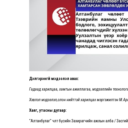
Дэлгэрэнгүй мэдээлэл авах:
Гадаад харилцаа, хамтын ажиллагаа, мэдээллийн технолог
Хэвлэл мэдээлэл,олон нийттэй харилцах мэргэжилтэн М.А
Хаяг, утасны дугаар:
“Алтанбулаг" чөлөөт бүсийн Захирагчийн ажлын алба / Засг