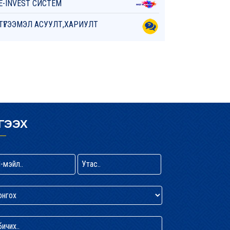
E-INVEST СИСТЕМ
ТҮГЭЭМЭЛ АСУУЛТ,ХАРИУЛТ
ГЭЭХ