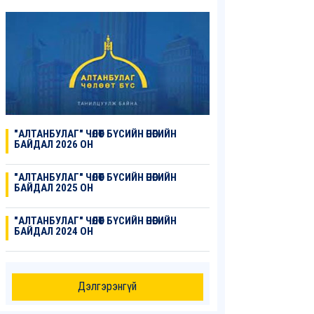
"АЛТАНБУЛАГ" ЧӨЛӨӨТ БҮСИЙН ӨНӨӨГИЙН
БАЙДАЛ 2026 ОН
"АЛТАНБУЛАГ" ЧӨЛӨӨТ БҮСИЙН ӨНӨӨГИЙН
БАЙДАЛ 2025 ОН
"АЛТАНБУЛАГ" ЧӨЛӨӨТ БҮСИЙН ӨНӨӨГИЙН
БАЙДАЛ 2024 ОН
Дэлгэрэнгүй