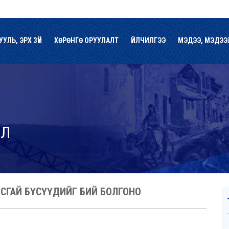
УУЛЬ, ЭРХ ЗҮЙ
ХӨРӨНГӨ ОРУУЛАЛТ
ҮЙЛЧИЛГЭЭ
МЭДЭЭ, МЭДЭЭ
ЭЛ
ТУСГАЙ БҮСҮҮДИЙГ БИЙ БОЛГОНО