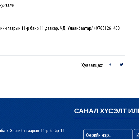
риунзаяа
гийн газрын 11-р байр 11 давхар, ЧД, Улаанбаатар/ +97651261430
Хуваалцах:
САНАЛ ХҮСЭЛТ ИЛ
лба / Засгийн газрын 11-р байр 11