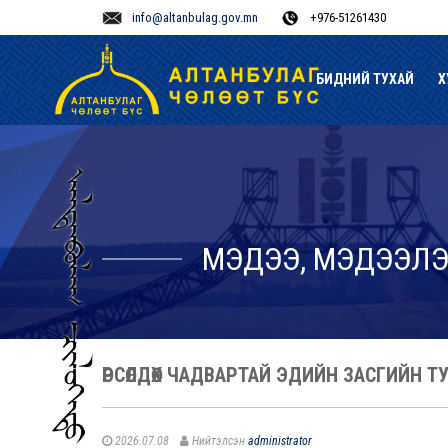
info@altanbulag.gov.mn
+976-51261430
БИДНИЙ ТУХАЙ
Х
МЭДЭЭ, МЭДЭЭЛ
ӨРСӨЛДӨХ ЧАДВАРТАЙ ЭДИЙН ЗАСГИЙН 
2026.07.08
Нийтэлсэн
administrator