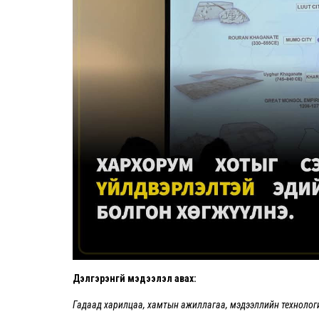
Дэлгэрэнгүй мэдээлэл авах:
Гадаад харилцаа, хамтын ажиллагаа, мэдээллийн технолог