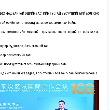
СӨЛДӨХ ЧАДВАРТАЙ ЭДИЙН ЗАСГИЙН ТУСГАЙ БҮСҮҮДИЙГ БИЙ БОЛГОНО
сгай бүсийн тогтолцоонд шилжүүлэхээр ажиллаж байна.
ик, технологийн хөгжлийг дэмжсэн, өөрөө өөрийгөө санхүүжүүлдэг,
двэр, худалдаа, үйлчилгээний төв,
ээвэр логистикийн төв,
с, ноолуурт түшиглэсэн хөнгөн үйлдвэрийн төв,
ойд чиглэлийн худалдаа, логистикийн гол зангилаа болгон хөгжүүлнэ.