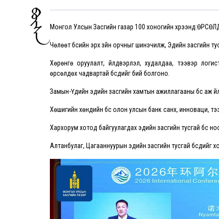
Монгол Улсын Засгийн газар 100 хоногийн хүрээнд:ӨР
Чөлөөт бүсийн эрх зүйн орчныг шинэчилж, Эдийн засгийн ту
Хөрөнгө оруулалт, үйлдвэрлэл, худалдаа, тээвэр логист
өрсөлдөх чадвартай бүсүүдийг бий болгоно.
Замын-Үүдийн эдийн засгийн хамтын ажиллагааны бүс аж үйл
Хөшигийн хөндийн бүс олон улсын банк санхүү, инноваци, т
Хархорум хотод байгуулагдах эдийн засгийн тусгай бүс ноо
Алтанбулаг, Цагааннуурын эдийн засгийн тусгай бүсүүдийг х