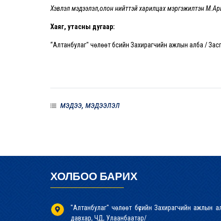
Хэвлэл мэдээлэл,олон нийттэй харилцах мэргэжилтэн М.А
Хаяг, утасны дугаар:
“Алтанбулаг" чөлөөт бүсийн Захирагчийн ажлын алба / Зас
мэдээ, мэдээлэл
ХОЛБОО БАРИХ
"Алтанбулаг" чөлөөт бүсийн Захирагчийн ажлын а
давхар, ЧД, Улаанбаатар/