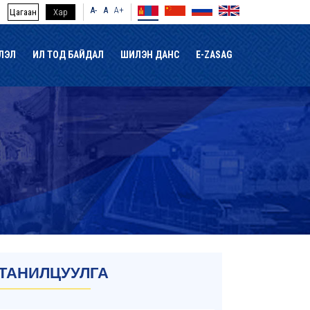
A-
A
A+
Цагаан
Хар
ЛЭЛ
ИЛ ТОД БАЙДАЛ
ШИЛЭН ДАНС
E-ZASAG
ТАНИЛЦУУЛГА