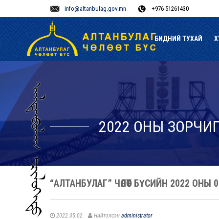
info@altanbulag.gov.mn
+976-51261430
БИДНИЙ ТУХАЙ
Х
2022 ОНЫ ЗОРЧИ
“АЛТАНБУЛАГ” ЧӨЛӨӨТ БҮСИЙН 2022 ОН
2022.05.02
Нийтэлсэн
administrator