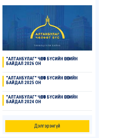
"АЛТАНБУЛАГ" ЧӨЛӨӨТ БҮСИЙН ӨНӨӨГИЙН
БАЙДАЛ 2026 ОН
"АЛТАНБУЛАГ" ЧӨЛӨӨТ БҮСИЙН ӨНӨӨГИЙН
БАЙДАЛ 2025 ОН
"АЛТАНБУЛАГ" ЧӨЛӨӨТ БҮСИЙН ӨНӨӨГИЙН
БАЙДАЛ 2024 ОН
Дэлгэрэнгүй