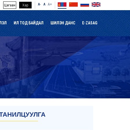
A-
A
A+
Цагаан
Хар
ЛЭЛ
ИЛ ТОД БАЙДАЛ
ШИЛЭН ДАНС
E-ZASAG
ТАНИЛЦУУЛГА