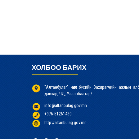
ХОЛБОО БАРИХ
"Алтанбулаг" чөлөөт бүсийн Захирагчийн ажлын а
давхар, ЧД, Улаанбаатар/
info@altanbulag.gov.mn
+976-51261430
http://altanbulag.gov.mn