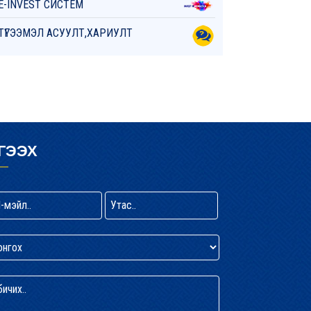
E-INVEST СИСТЕМ
ТҮГЭЭМЭЛ АСУУЛТ,ХАРИУЛТ
ГЭЭХ