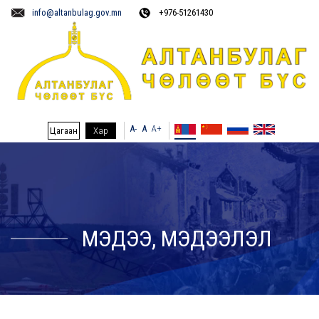
info@altanbulag.gov.mn
+976-51261430
A-
A
A+
Цагаан
Хар
МЭДЭЭ, МЭДЭЭЛЭЛ