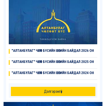
"АЛТАНБУЛАГ" ЧӨЛӨӨТ БҮСИЙН ӨНӨӨГИЙН БАЙДАЛ 2026 ОН
"АЛТАНБУЛАГ" ЧӨЛӨӨТ БҮСИЙН ӨНӨӨГИЙН БАЙДАЛ 2025 ОН
"АЛТАНБУЛАГ" ЧӨЛӨӨТ БҮСИЙН ӨНӨӨГИЙН БАЙДАЛ 2024 ОН
Дэлгэрэнгүй