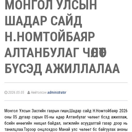
МОНГОЛ УЛСЫН
ШАДАР САЙД
Н.НОМТОЙБАЯР
АЛТАНБУЛАГ ЧӨЛӨӨТ
БҮСЭД АЖИЛЛАЛАА
2026.05.05
Нийтэлсэн
administrator
Монгол Улсын Засгийн газрын гишүүн,Шадар сайд Н.Номтойбаяр 2026
оны 05 дугаар сарын 05-ны өдөр Алтанбулаг чөлөөт бүсэд ажиллаж,
бүсийн өнөөгийн нөхцөл байдал, хөгжлийн асуудалтай газар дээр нь
танилцлаа.Тэрээр онцлохдоо Манай улс чөлөөт бүс байгуулах анхны