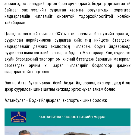
зорилгодоо өнөөдрийг хүртэл бүрэн хүрч чадаагүй, бодит үр дүн хангалтгүй
байгааг зах зээлийн судалгаа хөрөнгө оруулагчдын хэрэгцээ
үйлдвэрлэлийн чиглэлийг оновчтой тодорхойлоогүйтэй холбон
тайлбарлав.
Цаашдын хөгжлийн чиглэл ОХУ-ын хил орчмын бүс нутгийн эрэлтэд
суурилсан нарийвчилсан судалгаа хийх түүнд нийцсэн бүтээгдэхүүн
үйлдвэрлэлийг дэмжих экспортод чиглэсэн, бодит үйлдвэрлэлд
суурилсан шинэ хөгжлийн загварыг бүрдүүлэх Мөн тэрээр Хүнс, хөдөө аж
ахуйн бүтээгдэхүүний экспорт, эм, хүнсний бүтээгдэхүүн барилгын материал
сэргээгдэх эрчим хүч зэрэг чиглэлүүдийг бодлогоор дэмжих
шаардлагатайг онцоллоо.
Энэ нь Алтанбулаг чөлөөт бүсийг бодит үйлдвэрлэл, экспорт, дэд бүтэц
дээр суурилсан шинэ шатны хөгжилд хүргэх чухал алхам болно.
Алтанбулаг – Бодит үйлдвэрлэл, экспортын шинэ боломж