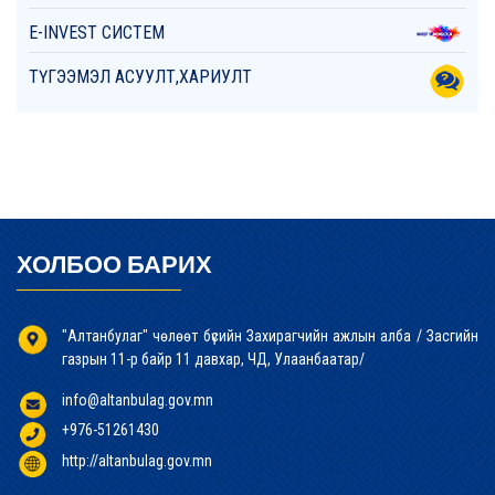
E-INVEST СИСТЕМ
ТҮГЭЭМЭЛ АСУУЛТ,ХАРИУЛТ
ХОЛБОО БАРИХ
"Алтанбулаг" чөлөөт бүсийн Захирагчийн ажлын алба / Засгийн
газрын 11-р байр 11 давхар, ЧД, Улаанбаатар/
info@altanbulag.gov.mn
+976-51261430
http://altanbulag.gov.mn