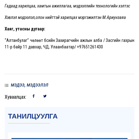
Гадаад харилцаа, хамтын ажиллагаа, мэдээллийн технологийн хэлтэс
Хэвлэл мэдээлэл,олон нийттэй харилцах мэргэжилтэн М.Ариунзаяа
Хаяг, утасны дугаар:
“Алтанбулаг" чөлөөт бүсийн Захирагчийн ажлын алба / Засгийн газрын
11-р байр 11 давхар, ЧД, Улаанбаатар/ +97651261430
мэдээ, мэдээлэл
Хуваалцах:
ТАНИЛЦУУЛГА