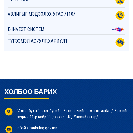
АВЛИГЫГ МЭДЭЭЛЭХ УТАС /110/
E-INVEST СИСТЕМ
ТҮГЭЭМЭЛ АСУУЛТ,ХАРИУЛТ
ХОЛБОО БАРИХ
"Алтанбулаг" чөлөөт бүсийн Захирагчийн ажлын алба / Засгийн
газрын 11-р байр 11 давхар, ЧД, Улаанбаатар/
info@altanbulag.gov.mn