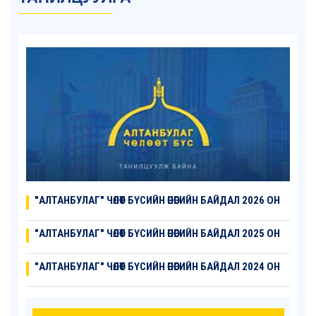
"АЛТАНБУЛАГ" ЧӨЛӨӨТ БҮСИЙН ӨНӨӨГИЙН БАЙДАЛ 2026 ОН
"АЛТАНБУЛАГ" ЧӨЛӨӨТ БҮСИЙН ӨНӨӨГИЙН БАЙДАЛ 2025 ОН
"АЛТАНБУЛАГ" ЧӨЛӨӨТ БҮСИЙН ӨНӨӨГИЙН БАЙДАЛ 2024 ОН