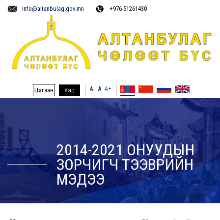
info@altanbulag.gov.mn
+976-51261430
A-
A
A+
Цагаан
Хар
2014-2021 ОНУУДЫН
ЗОРЧИГЧ ТЭЭВРИЙН
МЭДЭЭ