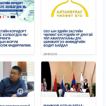
СГИЙН КОРИДОРТ
ОХУ-ЫН ЭДИЙН ЗАСГИЙН
С ХОЛБОГДОХ НЬ”
ЧӨЛӨӨТ БҮСҮҮДИЙН ҮР ДҮНТЭЙ
ӨРӨНГӨ
ҮЙЛ АЖИЛЛАГААНЫ ДҮН
ДЫН ФОРУМ
ШИНЖИЛГЭЭ: ӨНӨӨДРИЙН
БОЛЖ ӨНДӨРЛӨЛӨӨ.
БОДИТ БАЙДАЛ
2019/12/10
0
0
үй
Дэлгэрэнгүй
рүү хятадууд визгүй
МАНЖУУР ХОТЫН ХЯТАД -