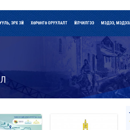
УУЛЬ, ЭРХ ЗҮЙ
ХӨРӨНГӨ ОРУУЛАЛТ
ҮЙЛЧИЛГЭЭ
МЭДЭЭ, МЭДЭЭ
ЭЛ