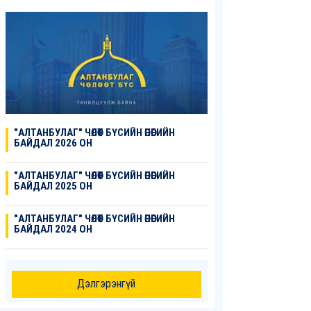
"АЛТАНБУЛАГ" ЧӨЛӨӨТ БҮСИЙН ӨНӨӨГИЙН
БАЙДАЛ 2026 ОН
"АЛТАНБУЛАГ" ЧӨЛӨӨТ БҮСИЙН ӨНӨӨГИЙН
БАЙДАЛ 2025 ОН
"АЛТАНБУЛАГ" ЧӨЛӨӨТ БҮСИЙН ӨНӨӨГИЙН
БАЙДАЛ 2024 ОН
Дэлгэрэнгүй