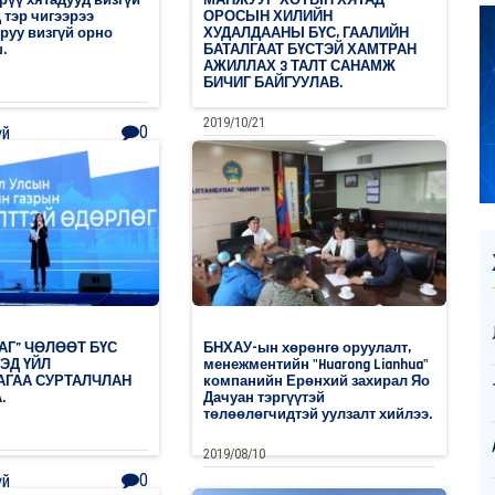
 тэр чигээрээ
ОРОСЫН ХИЛИЙН
руу визгүй орно
ХУДАЛДААНЫ БҮС, ГААЛИЙН
.
БАТАЛГААТ БҮСТЭЙ ХАМТРАН
АЖИЛЛАХ 3 ТАЛТ САНАМЖ
БИЧИГ БАЙГУУЛАВ.
2019/10/21
0
үй
0
Дэлгэрэнгүй
АГ” ЧӨЛӨӨТ БҮС
БНХАУ-ын хөрөнгө оруулалт,
ЭД ҮЙЛ
менежментийн "Huarong Lianhua"
АГАА СУРТАЛЧЛАН
компанийн Ерөнхий захирал Яо
.
Дачуан тэргүүтэй
төлөөлөгчидтэй уулзалт хийлээ.
2019/08/10
0
үй