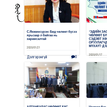
С.Янжинсүрэн: Бид чөлөөт бүсээ
“ЭДИЙН ЗА
ярьсаар л байгаа нь
ЧӨЛӨӨТ БҮ
харамсалтай
СЭДЭВТ Х
ОРУУЛАГЧ
МҮХАҮТ-Д 
2020/01/21
2020/01/17
0
Дэлгэрэнгүй
Дэлгэрэнг
АЛТАНБУЛАГ ЧӨЛӨӨТ БҮС
Чөлөөт бүс 