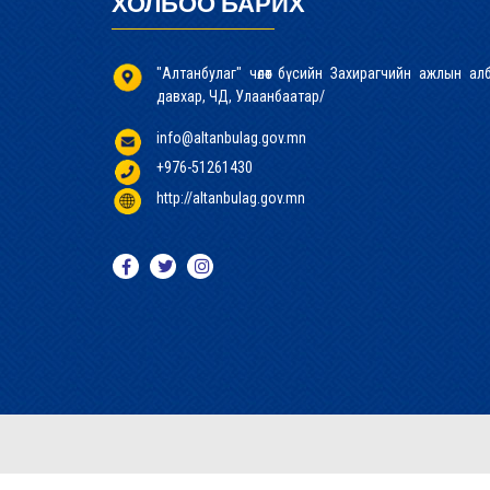
ХОЛБОО БАРИХ
"Алтанбулаг" чөлөөт бүсийн Захирагчийн ажлын а
давхар, ЧД, Улаанбаатар/
info@altanbulag.gov.mn
+976-51261430
http://altanbulag.gov.mn