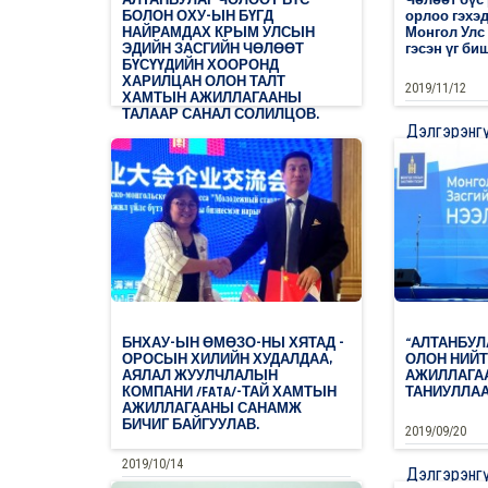
БОЛОН ОХУ-ЫН БҮГД
орлоо гэхэд
НАЙРАМДАХ КРЫМ УЛСЫН
Монгол Улс 
ЭДИЙН ЗАСГИЙН ЧӨЛӨӨТ
гэсэн үг биш
БҮСҮҮДИЙН ХООРОНД
ХАРИЛЦАН ОЛОН ТАЛТ
2019/11/12
ХАМТЫН АЖИЛЛАГААНЫ
ТАЛААР САНАЛ СОЛИЛЦОВ.
Дэлгэрэнг
2019/11/12
0
Дэлгэрэнгүй
БНХАУ-ЫН ӨМӨЗО-НЫ ХЯТАД -
“АЛТАНБУЛ
ОРОСЫН ХИЛИЙН ХУДАЛДАА,
ОЛОН НИЙТ
АЯЛАЛ ЖУУЛЧЛАЛЫН
АЖИЛЛАГА
КОМПАНИ /FATA/-ТАЙ ХАМТЫН
ТАНИУЛЛАА
АЖИЛЛАГААНЫ САНАМЖ
БИЧИГ БАЙГУУЛАВ.
2019/09/20
2019/10/14
Дэлгэрэнг