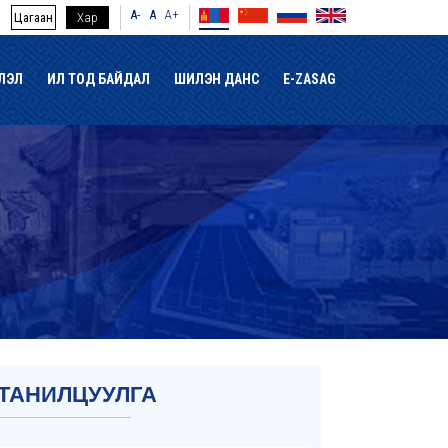
A-
A
A+
Цагаан
Хар
ЛЭЛ
ИЛ ТОД БАЙДАЛ
ШИЛЭН ДАНС
E-ZASAG
ТАНИЛЦУУЛГА