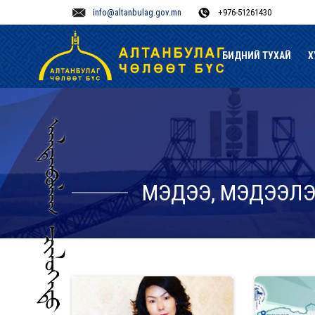
info@altanbulag.gov.mn
+976-51261430
БИДНИЙ ТУХАЙ
Х
МЭДЭЭ, МЭДЭЭЛ