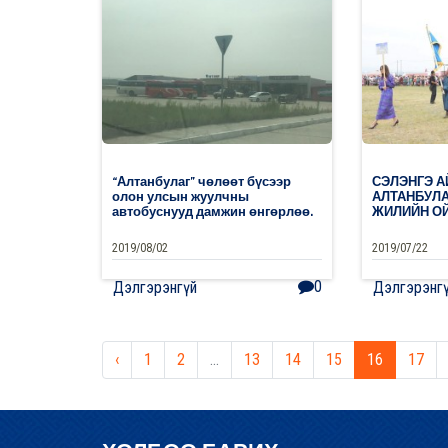
0
Дэлгэрэнгүй
“Алтанбулаг” чөлөөт бүсээр
СЭЛЭНГЭ 
олон улсын жуулчны
АЛТАНБУЛА
автобуснууд дамжин өнгөрлөө.
ЖИЛИЙН О
2019/08/02
2019/07/22
0
Дэлгэрэнгүй
Дэлгэрэнг
‹
1
2
...
13
14
15
16
17