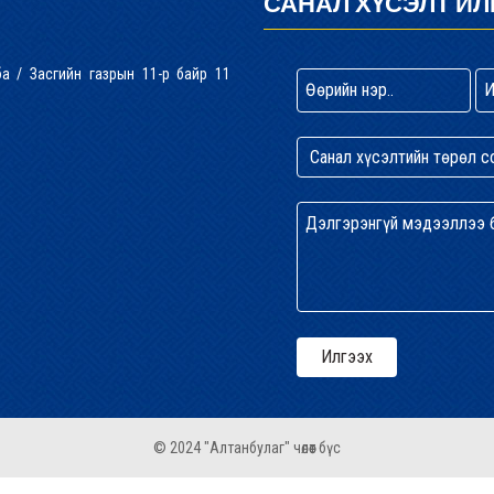
САНАЛ ХҮСЭЛТ ИЛ
лба / Засгийн газрын 11-р байр 11
© 2024 "Алтанбулаг" чөлөөт бүс