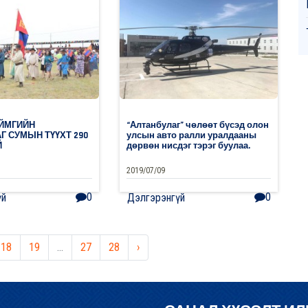
0
Дэлгэрэнгүй
АЙМГИЙН
“Алтанбулаг” чөлөөт бүсэд олон
Г СУМЫН ТҮҮХТ 290
улсын авто ралли уралдааны
Й
дөрвөн нисдэг тэрэг буулаа.
2019/07/09
0
0
үй
Дэлгэрэнгүй
18
19
...
27
28
›