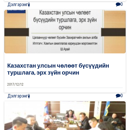
0
Дэлгэрэнгүй
Казахстан улсын чөлөөт бүсүүдийн
туршлага, эрх зүйн орчин
2017/12/12
0
Дэлгэрэнгүй