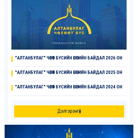
"АЛТАНБУЛАГ" ЧӨЛӨӨТ БҮСИЙН ӨНӨӨГИЙН БАЙДАЛ 2026 ОН
"АЛТАНБУЛАГ" ЧӨЛӨӨТ БҮСИЙН ӨНӨӨГИЙН БАЙДАЛ 2025 ОН
"АЛТАНБУЛАГ" ЧӨЛӨӨТ БҮСИЙН ӨНӨӨГИЙН БАЙДАЛ 2024 ОН
Дэлгэрэнгүй