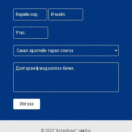
© 2024 "Алтанбулаг" чөлөөт бүс