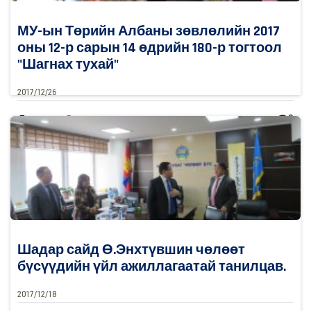
МУ-ын Төрийн Албаны зөвлөлийн 2017
оны 12-р сарын 14 өдрийн 180-р тогтоол
"Шагнах тухай"
2017/12/26
0
Дэлгэрэнгүй
Шадар сайд Ө.Энхтүвшин чөлөөт
бүсүүдийн үйл ажиллагаатай танилцав.
2017/12/18