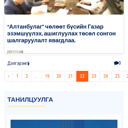
“Алтанбулаг” чөлөөт бүсийн Газар
эзэмшүүлэх, ашиглуулах төсөл сонгон
шалгаруулалт явагдлаа.
2017/11/08
0
Дэлгэрэнгүй
‹
1
2
...
19
20
21
22
23
24
25
ТАНИЛЦУУЛГА