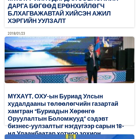
ДАРГА БӨГӨӨД ЕРӨНХИЙЛӨГЧ
Б.ЛХАГВАЖАВТАЙ ХИЙСЭН АЖИЛ
ХЭРГИЙН УУЛЗАЛТ
2018/01/23
0
Дэлгэрэнгүй
МҮХАҮТ, ОХУ-ын Буриад Улсын
худалдааны төлөөлөгчийн газартай
хамтран “Буриадын Хөрөнгө
Оруулалтын Боломжууд” сэдэвт
бизнес-уулзалтыг нэгдүгээр сарын 18-
нд Улаанбаатар хотноо зохион