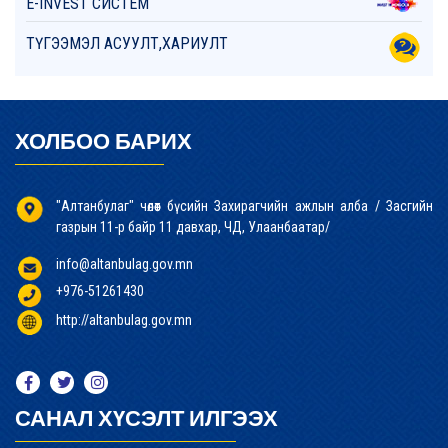
E-INVEST СИСТЕМ
ТҮГЭЭМЭЛ АСУУЛТ,ХАРИУЛТ
ХОЛБОО БАРИХ
"Алтанбулаг" чөлөөт бүсийн Захирагчийн ажлын алба / Засгийн
газрын 11-р байр 11 давхар, ЧД, Улаанбаатар/
info@altanbulag.gov.mn
+976-51261430
http://altanbulag.gov.mn
САНАЛ ХҮСЭЛТ ИЛГЭЭХ