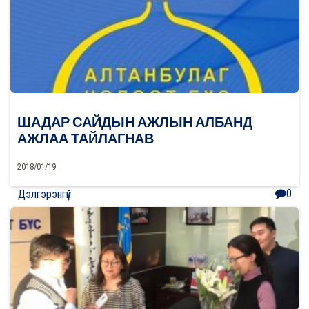
байгуулагд
2018/01/22
0
Дэлгэрэнгүй
ШАДАР САЙДЫН АЖЛЫН АЛБАНД
АЖЛАА ТАЙЛАГНАВ
2018/01/19
0
Дэлгэрэнгүй