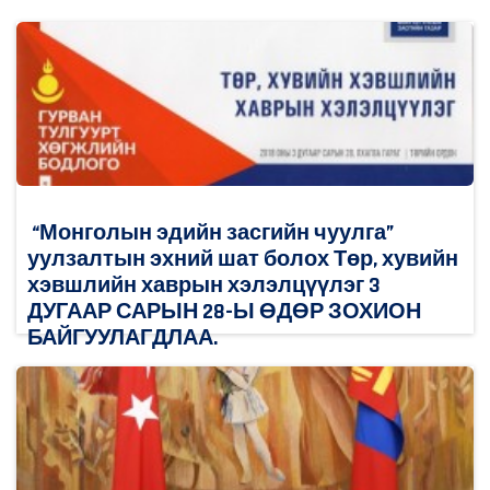
“Монголын эдийн засгийн чуулга”
уулзалтын эхний шат болох Төр, хувийн
хэвшлийн хаврын хэлэлцүүлэг 3
ДУГААР САРЫН 28-Ы ӨДӨР ЗОХИОН
БАЙГУУЛАГДЛАА.
2018/03/30
0
Дэлгэрэнгүй