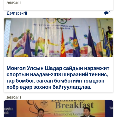
2018/03/14
0
Дэлгэрэнгүй
Монгол Улсын Шадар сайдын нэрэмжит
спортын наадам-2018 ширээний теннис,
гар бөмбөг, сагсан бөмбөгийн тэмцээн
хоёр өдөр зохион байгуулагдлаа.
2018/03/13
0
Дэлгэрэнгүй