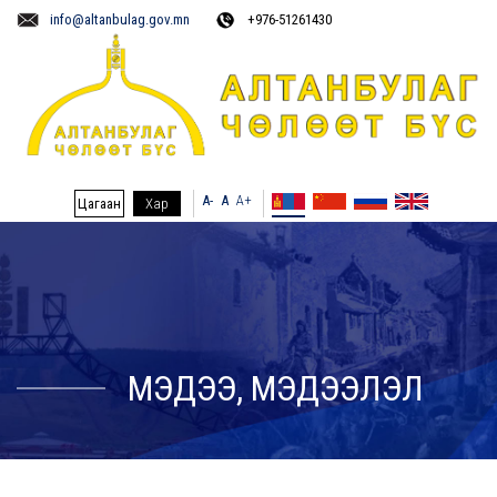
info@altanbulag.gov.mn
+976-51261430
A-
A
A+
Цагаан
Хар
МЭДЭЭ, МЭДЭЭЛЭЛ