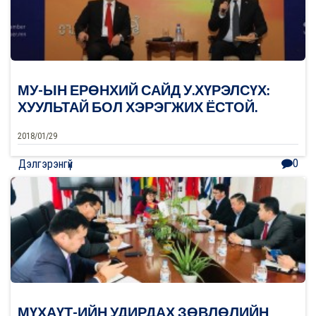
МУ-ЫН ЕРӨНХИЙ САЙД У.ХҮРЭЛСҮХ:
ХУУЛЬТАЙ БОЛ ХЭРЭГЖИХ ЁСТОЙ.
2018/01/29
0
Дэлгэрэнгүй
МҮХАҮТ-ИЙН УДИРДАХ ЗӨВЛӨЛИЙН