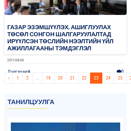
ГАЗАР ЭЗЭМШҮҮЛЭХ, АШИГЛУУЛАХ
ТӨСӨЛ СОНГОН ШАЛГАРУУЛАЛТАД
ИРҮҮЛСЭН ТӨСЛИЙН НЭЭЛТИЙН ҮЙЛ
АЖИЛЛАГААНЫ ТЭМДЭГЛЭЛ
2017/04/04
0
Дэлгэрэнгүй
‹
1
2
...
19
20
21
22
23
24
25
ТАНИЛЦУУЛГА