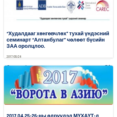
“Худалдааг хөнгөвчлөх” тухай үндэсний
семинарт “Алтанбулаг” чөлөөт бүсийн
ЗАА оролцлоо.
2017/05/24
0
Дэлгэрэнгүй
2017.04.25-26-ны өдрүүдэд МҮХАҮТ-д