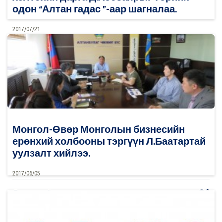
одон “Алтан гадас ”-аар шагналаа.
2017/07/21
0
Дэлгэрэнгүй
Монгол-Өвөр Монголын бизнесийн
ерөнхий холбооны тэргүүн Л.Баатартай
уулзалт хийлээ.
2017/06/05
0
Дэлгэрэнгүй