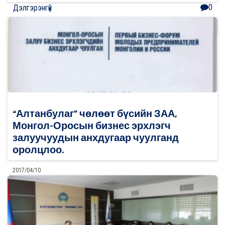
0
Дэлгэрэнгүй
“Алтанбулаг” чөлөөт бүсийн ЗАА,
Монгол-Оросын бизнес эрхлэгч
залуучуудын анхдугаар чуулганд
оролцлоо.
2017/04/10
0
Дэлгэрэнгүй