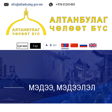
info@altanbulag.gov.mn
+976-51261430
A-
A
A+
Цагаан
Хар
МЭДЭЭ, МЭДЭЭЛЭЛ