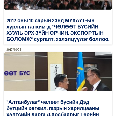
2017 оны 10 сарын 23нд МҮХАҮТ-ын
хурлын танхим-д "ЧӨЛӨӨТ БҮСИЙН
ХУУЛЬ ЭРХ ЗҮЙН ОРЧИН, ЭКСПОРТЫН
БОЛОМЖ” сургалт, хэлэлцүүлэг боллоо.
2017/10/24
0
Дэлгэрэнгүй
"Алтанбулаг” чөлөөт бүсийн Дэд
бүтцийн хөгжил, газрын харилцааны
хэлтсийн дарга Д.Хосбаярыг Төрийн