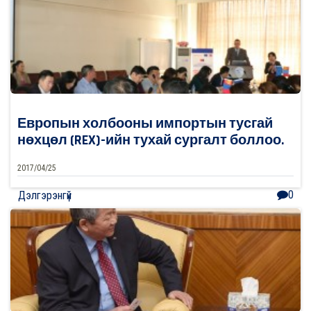
Европын холбооны импортын тусгай
нөхцөл (REX)-ийн тухай сургалт боллоо.
2017/04/25
0
Дэлгэрэнгүй