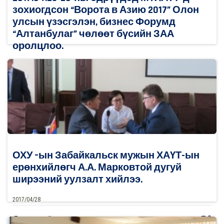
зохиогдсон “Ворота в Азию 2017” Олон
улсын үзэсгэлэн, бизнес Форумд
“Алтанбулаг” чөлөөт бүсийн ЗАА
оролцлоо.
2017/04/28
0
Дэлгэрэнгүй
ОХУ –ын Забайкальск мужын ХАҮТ-ын
ерөнхийлөгч А.А. Марковтой дугуй
ширээний уулзалт хийлээ.
2017/04/28
0
Дэлгэрэнгүй