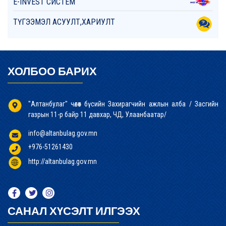
E-INVEST СИСТЕМ
ТҮГЭЭМЭЛ АСУУЛТ,ХАРИУЛТ
ХОЛБОО БАРИХ
"Алтанбулаг" чөлөөт бүсийн Захирагчийн ажлын алба / Засгийн
газрын 11-р байр 11 давхар, ЧД, Улаанбаатар/
info@altanbulag.gov.mn
+976-51261430
http://altanbulag.gov.mn
САНАЛ ХҮСЭЛТ ИЛГЭЭХ