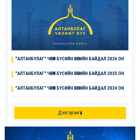
"АЛТАНБУЛАГ" ЧӨЛӨӨТ БҮСИЙН ӨНӨӨГИЙН БАЙДАЛ 2026 ОН
"АЛТАНБУЛАГ" ЧӨЛӨӨТ БҮСИЙН ӨНӨӨГИЙН БАЙДАЛ 2025 ОН
"АЛТАНБУЛАГ" ЧӨЛӨӨТ БҮСИЙН ӨНӨӨГИЙН БАЙДАЛ 2024 ОН
Дэлгэрэнгүй