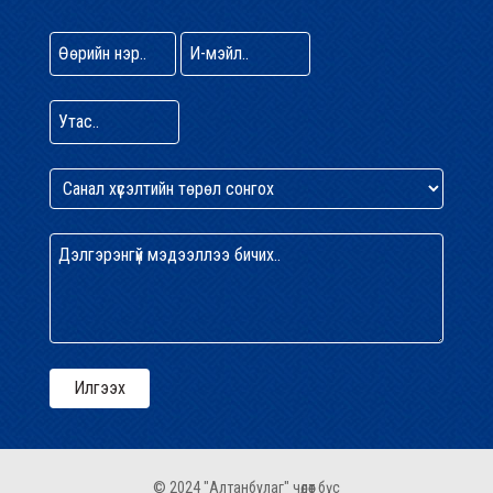
© 2024 "Алтанбулаг" чөлөөт бүс