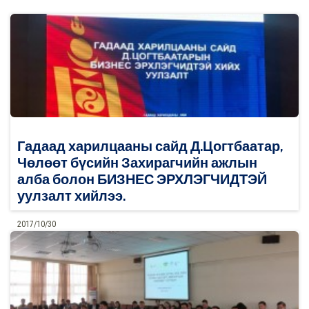
Гадаад харилцааны сайд Д.Цогтбаатар,
Чөлөөт бүсийн Захирагчийн ажлын
алба болон БИЗНЕС ЭРХЛЭГЧИДТЭЙ
уулзалт хийлээ.
2017/10/30
0
Дэлгэрэнгүй