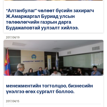
“Алтанбулаг” чөлөөт бүсийн захирагч
Ж.Амаржаргал Буриад улсын
төлөөлөгчийн газрын дарга
Будажаповтай уулзалт хийлээ.
2017/04/19
0
Дэлгэрэнгүй
менежментийн тогтолцоо, бизнесийн
үнэлгээ өгөх сургалт боллоо.
2017/04/15